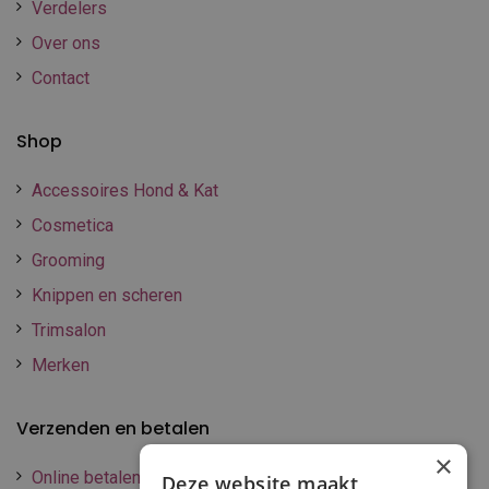
Verdelers
Over ons
Contact
Shop
Accessoires Hond & Kat
Cosmetica
Grooming
Knippen en scheren
Trimsalon
Merken
Verzenden en betalen
×
Online betalen
Deze website maakt