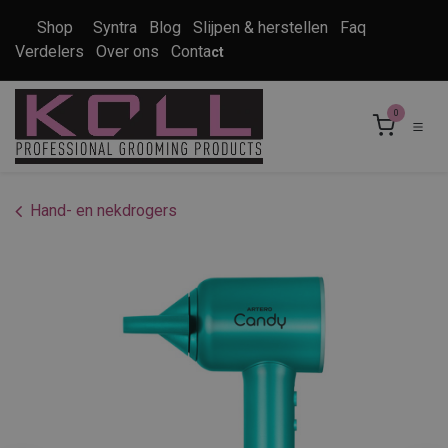
Overslaan naar inhoud
Shop
Syntra
Blog
Slijpen & herstellen
Faq
Verdelers
Over ons
Conta
ct
0
Hand- en nekdrogers