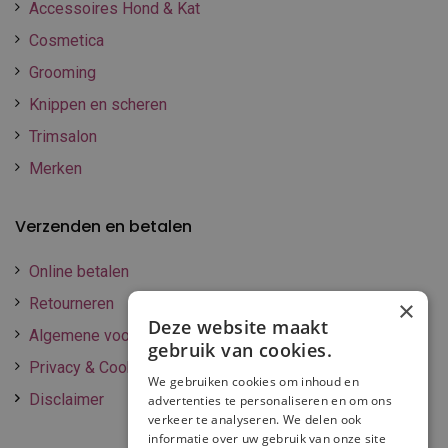
Accessoires Hond & Kat
Cosmetica
Grooming
Knippen en scheren
Trimsalon
Merken
Verzenden en betalen
Online betalen
Retourneren
×
Deze website maakt
Algemene voorwaarden
gebruik van cookies.
Privacy & Cookie policy
We gebruiken cookies om inhoud en
Disclaimer
advertenties te personaliseren en om ons
verkeer te analyseren. We delen ook
informatie over uw gebruik van onze site