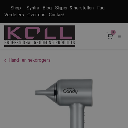
Overslaan naar inhoud
Shop
Syntra
Blog
Slijpen & herstellen
Faq
Verdelers
Over ons
Conta
ct
0
Hand- en nekdrogers