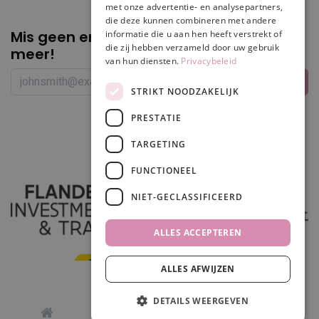
met onze advertentie- en analysepartners,
die deze kunnen combineren met andere
Mis geen enkele
promotie of korting
informatie die u aan hen heeft verstrekt of
die zij hebben verzameld door uw gebruik
meer!
van hun diensten.
Privacybeleid
STRIKT NOODZAKELIJK
PRESTATIE
Volg ons
TARGETING
FUNCTIONEEL
NIET-GECLASSIFICEERD
ALLES ACCEPTEREN
ALLES AFWIJZEN
In winkelwagen
DETAILS WEERGEVEN
0