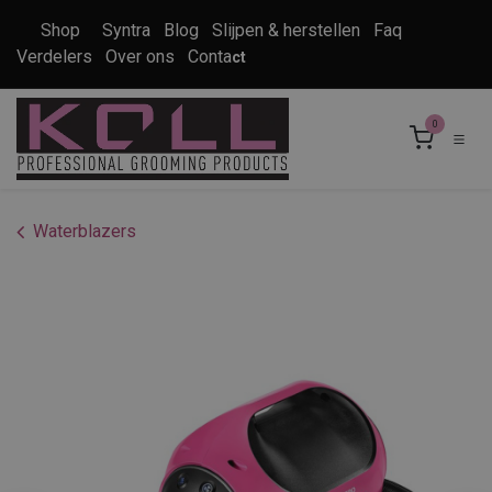
Overslaan naar inhoud
Shop
Syntra
Blog
Slijpen & herstellen
Faq
Verdelers
Over ons
Conta
ct
0
Waterblazers