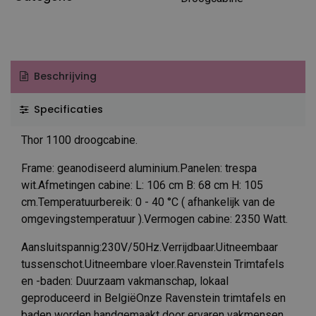
Beschrijving
Specificaties
Thor 1100 droogcabine.
Frame: geanodiseerd aluminium.Panelen: trespa
wit.Afmetingen cabine: L: 106 cm B: 68 cm H: 105
cm.Temperatuurbereik: 0 - 40 °C ( afhankelijk van de
omgevingstemperatuur ).Vermogen cabine: 2350 Watt.
Aansluitspannig:230V/50Hz.Verrijdbaar.Uitneembaar
tussenschot.Uitneembare vloer.Ravenstein Trimtafels
en -baden: Duurzaam vakmanschap, lokaal
geproduceerd in BelgiëOnze Ravenstein trimtafels en
baden worden handgemaakt door ervaren vakmensen,