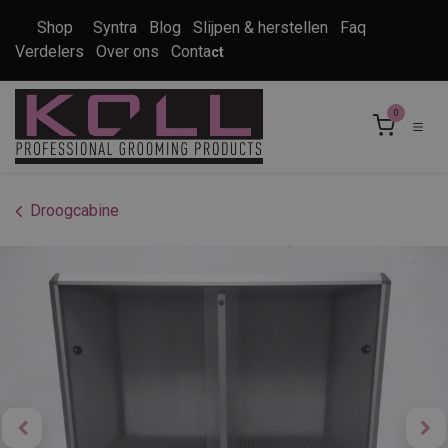
Overslaan naar inhoud
Shop
Syntra
Blog
Slijpen & herstellen
Faq
Verdelers
Over ons
Conta
ct
0
Droogcabine