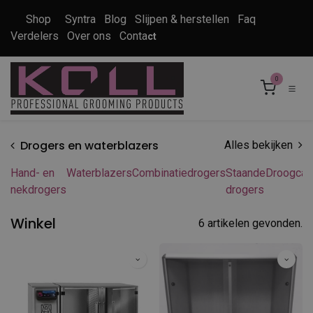
Overslaan naar inhoud
Shop
Syntra
Blog
Slijpen & herstellen
Faq
Verdelers
Over ons
Conta
ct
0
Drogers en waterblazers
Alles bekijken
Hand- en
Waterblazers
Combinatiedrogers
Staande
Droogcab
nekdrogers
drogers
Winkel
6 artikelen gevonden.