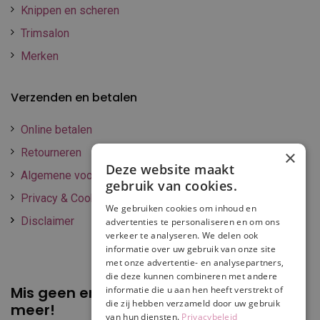
Knippen en scheren
Trimsalon
Merken
Verzenden en betalen
Online betalen
Retourneren
×
Deze website maakt
Algemene voorwaarden
gebruik van cookies.
Privacy & Cookie policy
We gebruiken cookies om inhoud en
Disclaimer
advertenties te personaliseren en om ons
verkeer te analyseren. We delen ook
informatie over uw gebruik van onze site
met onze advertentie- en analysepartners,
die deze kunnen combineren met andere
Mis geen enkele
promotie of korting
informatie die u aan hen heeft verstrekt of
die zij hebben verzameld door uw gebruik
meer!
van hun diensten.
Privacybeleid