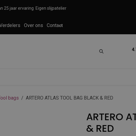
n 25 jaar ervaring
Eigen slijpatelier
Verdelers
Over ons
Conta
ct
4.
tica
Grooming
Knippen en scheren
Tool bags
ARTERO ATLAS TOOL BAG BLACK & RED
ARTERO A
& RED