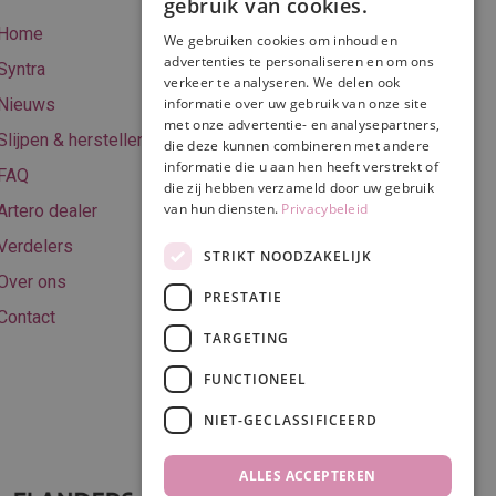
gebruik van cookies.
betalen
Home
We gebruiken cookies om inhoud en
Online betalen
advertenties te personaliseren en om ons
Syntra
verkeer te analyseren. We delen ook
Retourneren
Nieuws
informatie over uw gebruik van onze site
met onze advertentie- en analysepartners,
Algemene
Slijpen & herstellen
die deze kunnen combineren met andere
voorwaarden
informatie die u aan hen heeft verstrekt of
FAQ
Privacy & Cookie
die zij hebben verzameld door uw gebruik
van hun diensten.
Privacybeleid
Artero dealer
policy
Verdelers
Disclaimer
STRIKT NOODZAKELIJK
Over ons
PRESTATIE
Contact
TARGETING
Volg ons
FUNCTIONEEL
NIET-GECLASSIFICEERD
ALLES ACCEPTEREN