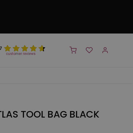
7
customer reviews
PROMO
NIEUW!
Trimsalon
Merken
Outlet
Nieuw
TLAS TOOL BAG BLACK