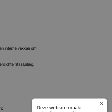
 en interne vakken om
dichte ritssluiting.
×
Deze website maakt
fo
Verzenden en