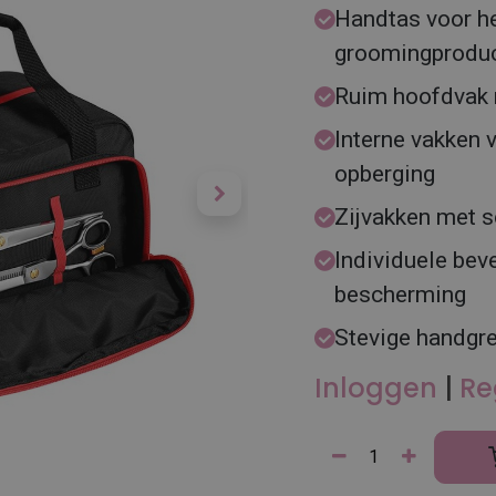
Handtas voor he
groomingprodu
Ruim hoofdvak m
Interne vakken 
opberging
Zijvakken met 
Individuele bev
bescherming
Stevige handgr
Inloggen
|
Re