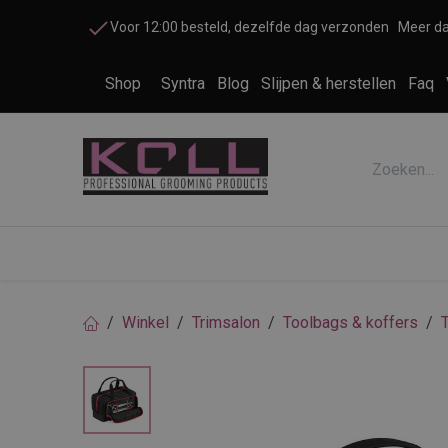
Overslaan naar inhoud
Voor 12:00 besteld, dezelfde dag verzonden
Meer da
Shop
Syntra
Blog
Slijpen & herstellen
Faq
Accessoires honden en katten
Cosme
Winkel
Trimsalon
Toolbags & koffers