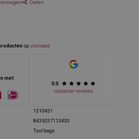
toevoegen
Delen
producten
op
voorraad
.​
en met
0.0
customer reviews
1310451
8435037113430
Tool bags