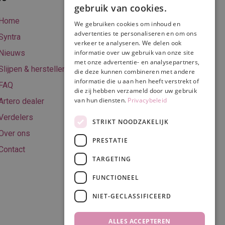
gebruik van cookies.
betalen
Home
We gebruiken cookies om inhoud en
Online betalen
advertenties te personaliseren en om ons
Syntra
verkeer te analyseren. We delen ook
Retourneren
Nieuws
informatie over uw gebruik van onze site
met onze advertentie- en analysepartners,
Algemene
Slijpen & herstellen
die deze kunnen combineren met andere
voorwaarden
informatie die u aan hen heeft verstrekt of
FAQ
Privacy & Cookie
die zij hebben verzameld door uw gebruik
van hun diensten.
Privacybeleid
Artero dealer
policy
Verdelers
Disclaimer
STRIKT NOODZAKELIJK
Over ons
PRESTATIE
Contact
TARGETING
Volg ons
FUNCTIONEEL
NIET-GECLASSIFICEERD
ALLES ACCEPTEREN