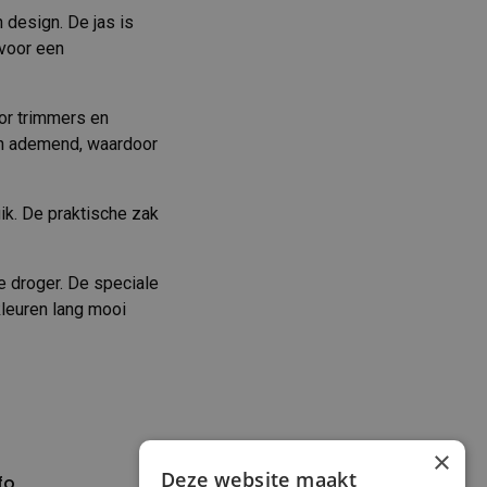
 design. De jas is
 voor een
oor trimmers en
 en ademend, waardoor
uik. De praktische zak
e droger. De speciale
leuren lang mooi
×
Deze website maakt
fo
Verzenden en