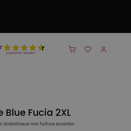
7
customer reviews
PROMO
NIEUW!
Trimsalon
Merken
Outlet
Nieuw
e Blue Fucia 2XL
in donkerblauw met fuchsia accenten