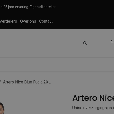
n 25 jaar ervaring
Eigen slijpatelier
Verdelers
Over ons
Conta
ct
4.
tica
Grooming
Knippen en scheren
Artero Nice Blue Fucia 2XL
Artero Nic
Unisex verzorgingsjas 