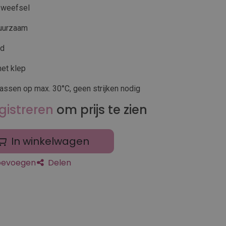
 weefsel
duurzaam
nd
et klep
assen op max. 30°C, geen strijken nodig
gistreren
om prijs te zien
In winkelwagen
toevoegen
Delen