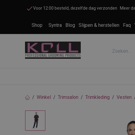
Overslaan naar inhoud
Voor 12:00 besteld, dezelfde dag verzonden
Meer da
Shop
Syntra
Blog
Slijpen & herstellen
Faq
Accessoires honden en katten
Cosme
Winkel
Trimsalon
Trimkleding
Vesten