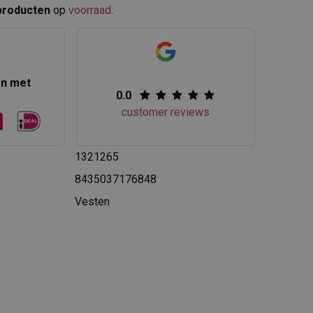
producten
op
voorraad
.​
en met
0.0
customer reviews
1321265
8435037176848
Vesten