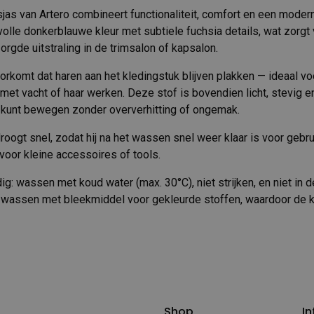
jas van Artero combineert functionaliteit, comfort en een modern
lvolle donkerblauwe kleur met subtiele fuchsia details, wat zorgt
rgde uitstraling in de trimsalon of kapsalon.
orkomt dat haren aan het kledingstuk blijven plakken — ideaal v
 met vacht of haar werken. Deze stof is bovendien licht, stevig
ij kunt bewegen zonder oververhitting of ongemak.
droogt snel, zodat hij na het wassen snel weer klaar is voor gebr
voor kleine accessoires of tools.
: wassen met koud water (max. 30°C), niet strijken, en niet in d
 wassen met bleekmiddel voor gekleurde stoffen, waardoor de k
Shop
In