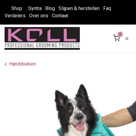
Overslaan naar inhoud
Shop
Syntra
Blog
Slijpen & herstellen
Faq
Verdelers
Over ons
Conta
ct
0
Handdoeken