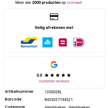
Meer dan
2000 producten
op
voorraad
.​
Veilig afrekenen met
0.0
customer reviews
Artikelnummer
1350028L
Barcode
8435037194521
Categorie
Handdoeken
,
Handdoeken