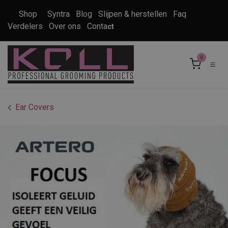
Overslaan naar inhoud
Shop
Syntra
Blog
Slijpen & herstellen
Faq
Verdelers
Over ons
Conta
ct
0
Ear Covers