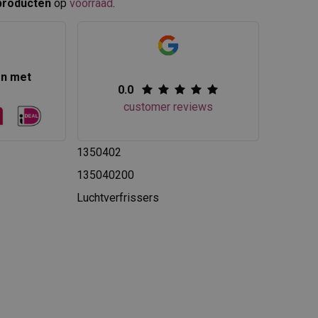
producten
op
voorraad
.​
en met
0.0
customer reviews
1350402
135040200
Luchtverfrissers