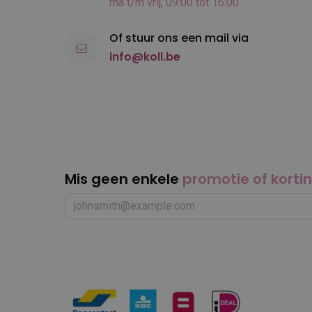
ma t/m vrij, 09:00 tot 16:00
Of stuur ons een mail via
info@koll.be
Mis geen enkele
promotie of korti