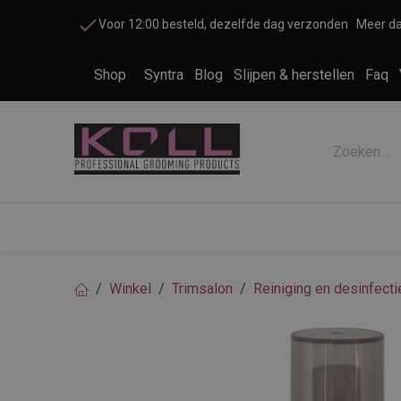
Overslaan naar inhoud
Voor 12:00 besteld, dezelfde dag verzonden
Meer da
Shop
Syntra
Blog
Slijpen & herstellen
Faq
Accessoires honden en katten
Cosme
Winkel
Trimsalon
Reiniging en desinfecti