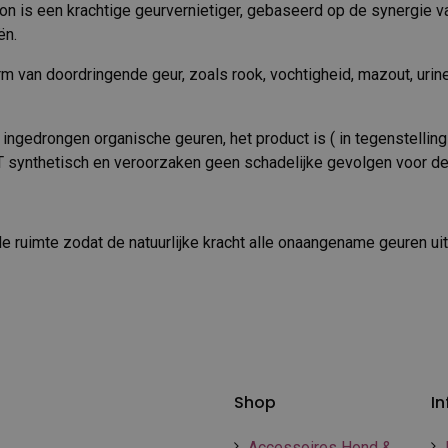
 is een krachtige geurvernietiger, gebaseerd op de synergie v
ën.
rm van doordringende geur, zoals rook, vochtigheid, mazout, urin
l ingedrongen organische geuren, het product is ( in tegenstelling
T synthetisch en veroorzaken geen schadelijke gevolgen voor de
 de ruimte zodat de natuurlijke kracht alle onaangename geuren u
Shop
In
Accessoires Hond &