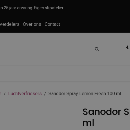
n 25 jaar ervaring
Eigen slijpatelier
Verdelers
Over ons
Conta
ct
4.
tica
Grooming
Knippen en scheren
e
Luchtverfrissers
Sanodor Spray Lemon Fresh 100 ml
Sanodor S
ml