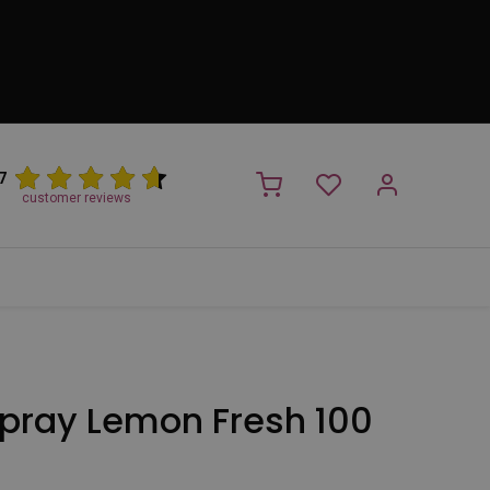
7
customer reviews
PROMO
NIEUW!
Trimsalon
Merken
Outlet
Nieuw
pray Lemon Fresh 100