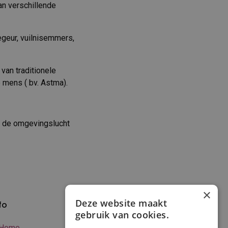
an verschillende
egeur, vuilnisemmers,
 van traditionele
 mens ( bv. Astma).
it de omgevingslucht
×
Deze website maakt
fo
Verzenden en
gebruik van cookies.
betalen
Home