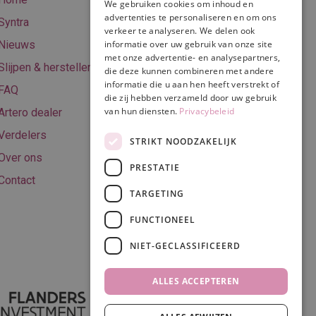
We gebruiken cookies om inhoud en
Online betalen
advertenties te personaliseren en om ons
Syntra
verkeer te analyseren. We delen ook
Retourneren
Nieuws
informatie over uw gebruik van onze site
met onze advertentie- en analysepartners,
Algemene
Slijpen & herstellen
die deze kunnen combineren met andere
voorwaarden
informatie die u aan hen heeft verstrekt of
FAQ
Privacy & Cookie
die zij hebben verzameld door uw gebruik
van hun diensten.
Privacybeleid
Artero dealer
policy
Verdelers
Disclaimer
STRIKT NOODZAKELIJK
Over ons
PRESTATIE
Contact
TARGETING
Volg ons
FUNCTIONEEL
NIET-GECLASSIFICEERD
ALLES ACCEPTEREN