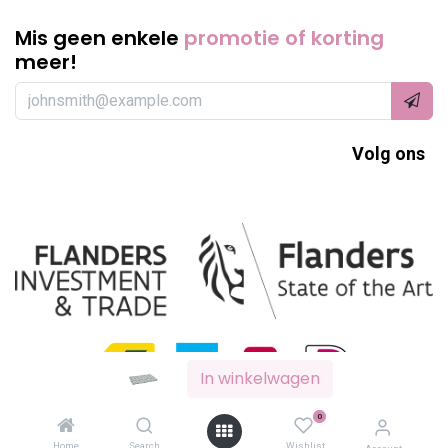
Mis geen enkele
promotie of korting
meer!
Volg ons
In winkelwagen
0
Made in
odoo
by
scrollit
Home
Search
Wishlist