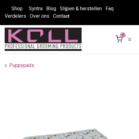
Overslaan naar inhoud
Shop
Syntra
Blog
Slijpen & herstellen
Faq
Verdelers
Over ons
Conta
ct
0
Puppypads