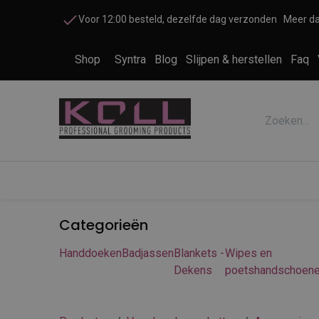
Overslaan naar inhoud
Voor 12:00 besteld, dezelfde dag verzonden
Meer da
Shop
Syntra
Blog
Slijpen & herstellen
Faq
Accessoires honden en katten
Cosme
Categorieën
Handdoeken
Badjassen
Blankets -
Wipes en
Dekens
poetshandschoen