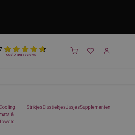
7
customer reviews
PROMO
NIEUW!
Trimsalon
Merken
Outlet
Nieuw
Cooling
Strikjes
Elastiekjes
Jasjes
Supplementen
mats &
Towels