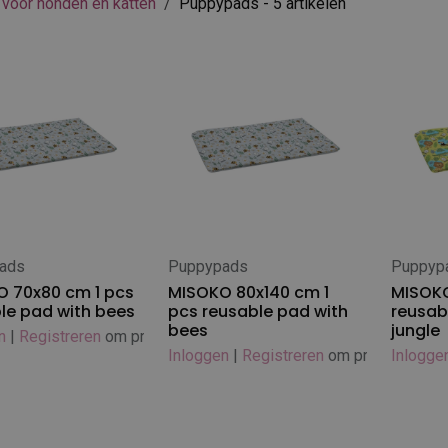
voor honden en katten
Puppypads
- 5 artikelen
ads
Puppypads
Puppyp
 winkelwagen
In winkelwagen
In
 70x80 cm 1 pcs
MISOKO 80x140 cm 1
MISOKO
le pad with bees
pcs reusable pad with
reusab
bees
jungle
n
|
Registreren
om prijs te zien
Inloggen
|
Registreren
om prijs te zien
Inlogge