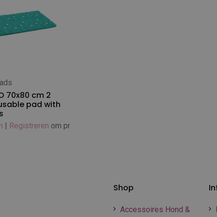
ads
 winkelwagen
O 70x80 cm 2
usable pad with
s
n
|
Registreren
om prijs te zien
Shop
In
Accessoires Hond &