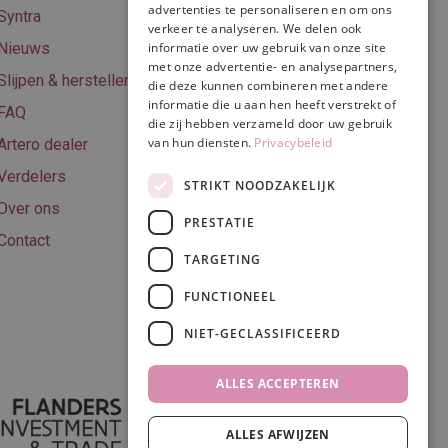
Online betalen
advertenties te personaliseren en om ons
Syntra
verkeer te analyseren. We delen ook
Retourneren
informatie over uw gebruik van onze site
Nieuws
met onze advertentie- en analysepartners,
Algemene
Slijpen & herstellen
die deze kunnen combineren met andere
voorwaarden
informatie die u aan hen heeft verstrekt of
FAQ
Privacy & Cookie
die zij hebben verzameld door uw gebruik
van hun diensten.
Privacybeleid
Artero dealer
policy
Verdelers
Disclaimer
STRIKT NOODZAKELIJK
Over ons
PRESTATIE
Contact
TARGETING
Volg ons
FUNCTIONEEL
NIET-GECLASSIFICEERD
ALLES ACCEPTEREN
ALLES AFWIJZEN