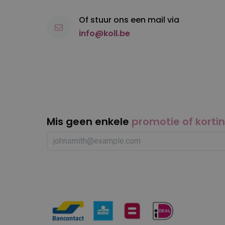
Maxi Pin
Metro Air Force
Of stuur ons een mail via
Mikki
info@koll.be
Mr. Groom
O'tom
Oscar Frank
Oster
PetEdge
Ravenstein
Mis geen enkele
promotie of korti
Rose Line
Sanodor
Shark
Show Tech
Sinelco
Spratt
Supajet