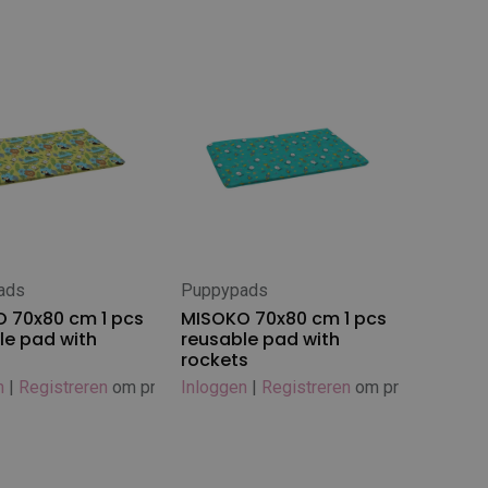
ads
Puppypads
 winkelwagen
In winkelwagen
 70x80 cm 1 pcs
MISOKO 70x80 cm 1 pcs
le pad with
reusable pad with
rockets
n
|
Registreren
om prijs te zien
Inloggen
|
Registreren
om prijs te zien