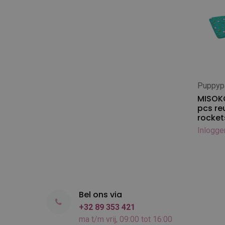
Doggy Groom
Diamex Conditioner - 1L
Doggyman
Diamex Conditioner - 5L
Excellent / Katana
Diamex Caniderm - klein
Gallagher Europe
Diamex Caniderm - 5L
Geib
Diamex parfums - klein
Greyhound
Diamex parfums - 1L
Puppyp
Groomer.DK
In
Diamex Reinigers - klein
MISOK
Happy Hoodie
pcs re
Diamex Reinigers - 1L
Heartbeat Bunny
rocket
Diamex Reinigers - 5L
Heiniger
Inlogge
Diamex verzorgingsproducten -
Héry
klein
Ideal Dog
KW
LANCO
Bel ons via
MARS
+32 89 353 421
Mason Pearson
ma t/m vrij, 09:00 tot 16:00