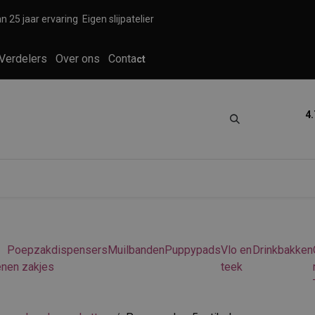
n 25 jaar ervaring
Eigen slijpatelier
Verdelers
Over ons
Conta
ct
4.
tica
Grooming
Knippen en scheren
Poepzakdispensers
Muilbanden
Puppypads
Vlo en
Drinkbakken
en
en zakjes
teek