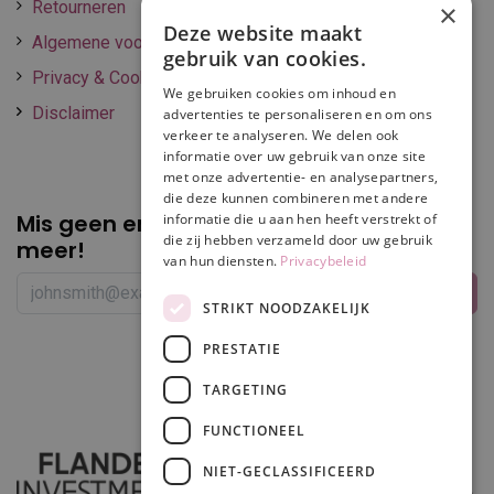
Retourneren
×
Deze website maakt
Algemene voorwaarden
gebruik van cookies.
Privacy & Cookie policy
We gebruiken cookies om inhoud en
Disclaimer
advertenties te personaliseren en om ons
verkeer te analyseren. We delen ook
informatie over uw gebruik van onze site
met onze advertentie- en analysepartners,
die deze kunnen combineren met andere
Mis geen enkele
promotie of korting
informatie die u aan hen heeft verstrekt of
die zij hebben verzameld door uw gebruik
meer!
van hun diensten.
Privacybeleid
STRIKT NOODZAKELIJK
PRESTATIE
Volg ons
TARGETING
FUNCTIONEEL
NIET-GECLASSIFICEERD