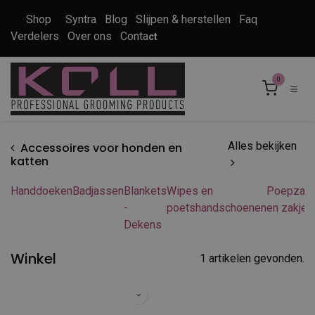
Overslaan naar inhoud
Shop
Syntra
Blog
Slijpen & herstellen
Faq
Verdelers
Over ons
Conta
ct
0
Alles bekijken
Accessoires voor honden en
katten
Handdoeken
Badjassen
Blankets
Wipes en
Poepzakd
-
poetshandschoenen
en zakjes
Dekens
Winkel
1 artikelen gevonden.