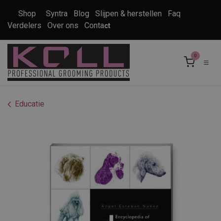
Overslaan naar inhoud
Shop
Syntra
Blog
Slijpen & herstellen
Faq
Verdelers
Over ons
Conta
ct
0
Educatie