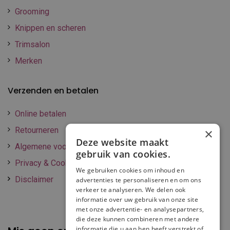
Grooming
Knippen en scheren
Trimsalon
Merken
Verzenden en betalen
Online betalen
Retourneren
×
Deze website maakt
Algemene voorwaarden
gebruik van cookies.
Privacy & Cookie policy
We gebruiken cookies om inhoud en
Disclaimer
advertenties te personaliseren en om ons
verkeer te analyseren. We delen ook
informatie over uw gebruik van onze site
met onze advertentie- en analysepartners,
die deze kunnen combineren met andere
informatie die u aan hen heeft verstrekt of