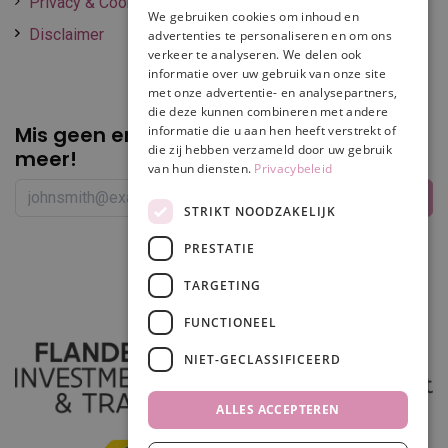
Privacy & Cookie policy
We gebruiken cookies om inhoud en
Disclaimer
advertenties te personaliseren en om ons
verkeer te analyseren. We delen ook
informatie over uw gebruik van onze site
met onze advertentie- en analysepartners,
die deze kunnen combineren met andere
Mis geen enkele
promotie of korting
informatie die u aan hen heeft verstrekt of
die zij hebben verzameld door uw gebruik
meer!
van hun diensten.
Privacybeleid
STRIKT NOODZAKELIJK
PRESTATIE
Volg ons
TARGETING
FUNCTIONEEL
NIET-GECLASSIFICEERD
ALLES ACCEPTEREN