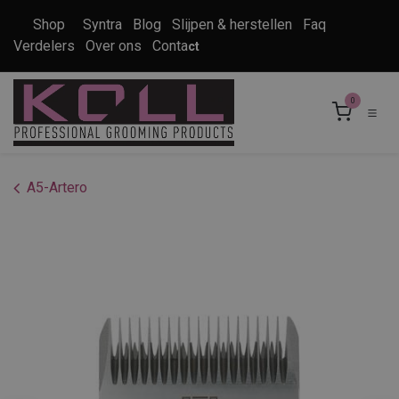
Overslaan naar inhoud
Shop
Syntra
Blog
Slijpen & herstellen
Faq
Verdelers
Over ons
Conta
ct
0
A5-Artero