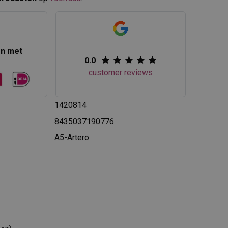
en met
0.0
customer reviews
1420814
8435037190776
A5-Artero