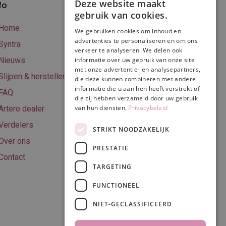
Deze website maakt
fo
Verzenden en
gebruik van cookies.
betalen
Home
We gebruiken cookies om inhoud en
Online betalen
advertenties te personaliseren en om ons
Syntra
verkeer te analyseren. We delen ook
Retourneren
Nieuws
informatie over uw gebruik van onze site
met onze advertentie- en analysepartners,
Algemene
Slijpen & herstellen
die deze kunnen combineren met andere
voorwaarden
informatie die u aan hen heeft verstrekt of
FAQ
Privacy & Cookie
die zij hebben verzameld door uw gebruik
van hun diensten.
Privacybeleid
Artero dealer
policy
Verdelers
Disclaimer
STRIKT NOODZAKELIJK
Over ons
PRESTATIE
Contact
TARGETING
Volg ons
FUNCTIONEEL
NIET-GECLASSIFICEERD