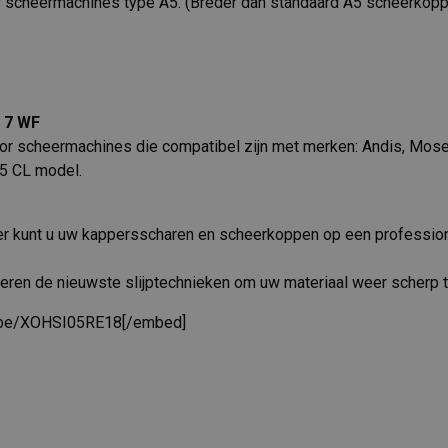
 scheermachines type A5. (Breder dan standaard A5 scheerkop
 7 WF
r scheermachines die compatibel zijn met merken: Andis, Moser,
5 CL model.
lier kunt u uw kappersscharen en scheerkoppen op een professio
ren de nieuwste slijptechnieken om uw materiaal weer scherp 
u.be/XOHSI05RE18[/embed]