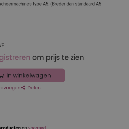
scheermachines type A5. (Breder dan standaard A5
WF
gistreren
om prijs te zien
In winkelwagen
toevoegen
Delen
producten
op
voorraad
.​