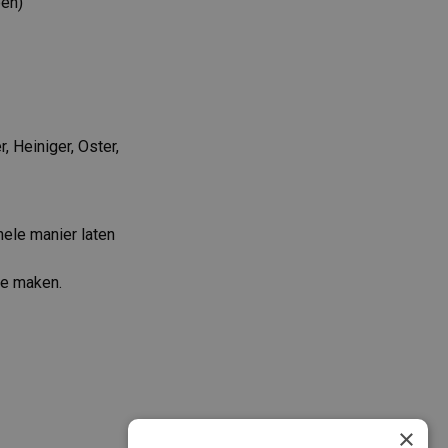
pen)
 Heiniger, Oster,
nele manier laten
te maken.
×