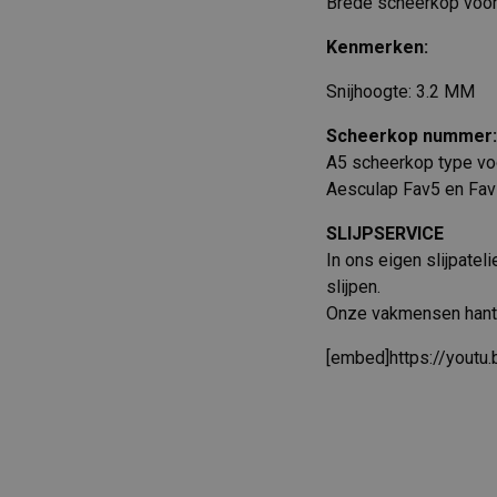
Brede scheerkop voor
Kenmerken:
Snijhoogte: 3.2 MM
Scheerkop nummer:
A5 scheerkop type voo
Aesculap Fav5 en Fav
SLIJPSERVICE
In ons eigen slijpate
slijpen.
Onze vakmensen hante
[embed]https://yout