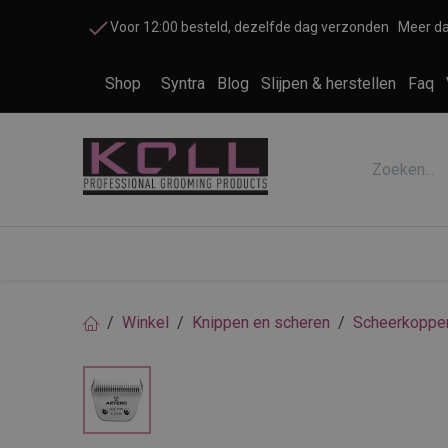
Overslaan naar inhoud
Voor 12:00 besteld, dezelfde dag verzonden
Meer da
Shop
Syntra
Blog
Slijpen & herstellen
Faq
Accessoires honden en katten
Cosme
Winkel
Knippen en scheren
Scheerkoppe