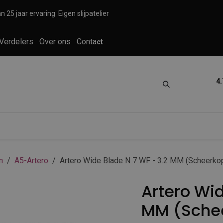
n 25 jaar ervaring
Eigen slijpatelier
Verdelers
Over ons
Conta
ct
4.
tica
Grooming
Knippen en scheren
n
A5-Artero
Artero Wide Blade N 7 WF - 3.2 MM (Scheerko
Artero Wid
MM (Sche