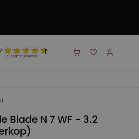
7
customer reviews
PROMO
NIEUW!
Trimsalon
Merken
Outlet
Nieuw
p)
e Blade N 7 WF - 3.2
erkop)