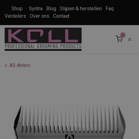
Overslaan naar inhoud
Shop
Syntra
Blog
Slijpen & herstellen
Faq
Verdelers
Over ons
Conta
ct
0
A5-Artero