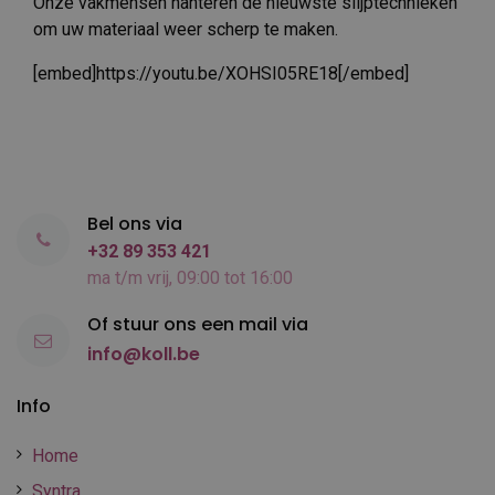
Onze vakmensen hanteren de nieuwste slijptechnieken
om uw materiaal weer scherp te maken.
[embed]https://youtu.be/XOHSI05RE18[/embed]
Bel ons via
+32 89 353 421
ma t/m vrij, 09:00 tot 16:00
Of stuur ons een mail via
info@koll.be
Info
Home
Syntra