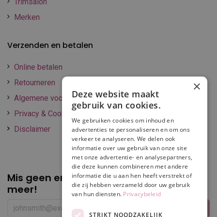
Trimsalon
Merken
Verzenden en betalen
Online betalen
Retourneren
×
Deze website maakt
Algemene voorwaarden
gebruik van cookies.
Privacy & Cookie policy
We gebruiken cookies om inhoud en
Disclaimer
advertenties te personaliseren en om ons
verkeer te analyseren. We delen ook
informatie over uw gebruik van onze site
met onze advertentie- en analysepartners,
die deze kunnen combineren met andere
Mis geen enkele
promotie of korting
informatie die u aan hen heeft verstrekt of
die zij hebben verzameld door uw gebruik
meer!
van hun diensten.
Privacybeleid
STRIKT NOODZAKELIJK