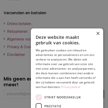
Verzenden en betalen
Online betalen
Retourneren
×
Deze website maakt
Algemene voorwaarden
gebruik van cookies.
Privacy & Cookie policy
We gebruiken cookies om inhoud en
Disclaimer
advertenties te personaliseren en om ons
verkeer te analyseren. We delen ook
informatie over uw gebruik van onze site
met onze advertentie- en analysepartners,
die deze kunnen combineren met andere
Mis geen enkele
promotie of korting
informatie die u aan hen heeft verstrekt of
die zij hebben verzameld door uw gebruik
meer!
van hun diensten.
Privacybeleid
STRIKT NOODZAKELIJK
PRESTATIE
Volg ons