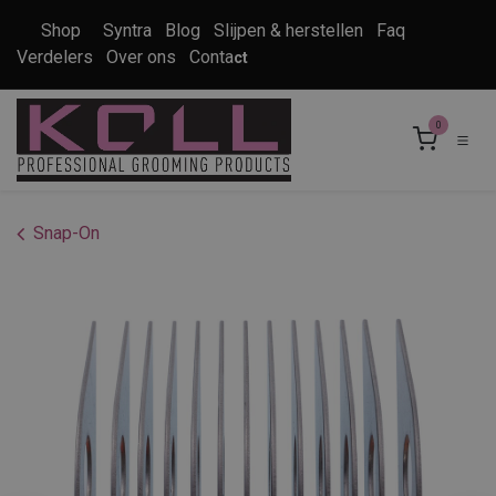
Overslaan naar inhoud
Shop
Syntra
Blog
Slijpen & herstellen
Faq
Verdelers
Over ons
Conta
ct
0
Snap-On