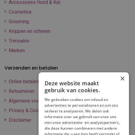
Accessoires Hond & Kat
Cosmetica
Grooming
Knippen en scheren
Trimsalon
Merken
Verzenden en betalen
×
Online betalen
Deze website maakt
gebruik van cookies.
Retourneren
We gebruiken cookies om inhoud en
Algemene voorwaarden
advertenties te personaliseren en om ons
Privacy & Cookie policy
verkeer te analyseren. We delen ook
informatie over uw gebruik van onze site
Disclaimer
met onze advertentie- en analysepartners,
die deze kunnen combineren met andere
informatie die u aan hen heeft verstrekt of