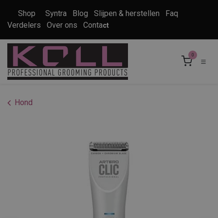
Overslaan naar inhoud
Shop
Syntra
Blog
Slijpen & herstellen
Faq
Verdelers
Over ons
Conta
ct
0
Hond