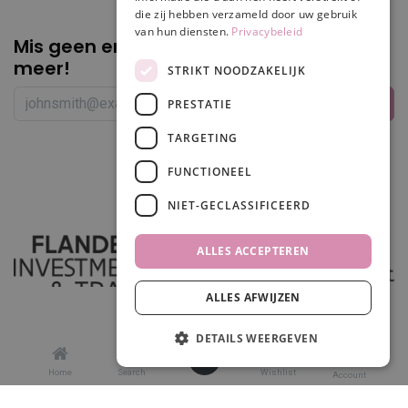
die zij hebben verzameld door uw gebruik
van hun diensten.
Privacybeleid
Mis geen enkele
promotie of korting
meer!
STRIKT NOODZAKELIJK
PRESTATIE
TARGETING
Volg ons
FUNCTIONEEL
NIET-GECLASSIFICEERD
ALLES ACCEPTEREN
ALLES AFWIJZEN
In winkelwagen
DETAILS WEERGEVEN
0
Home
Search
Wishlist
Account