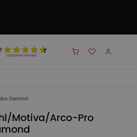
7
customer reviews
PROMO
NIEUW!
Trimsalon
Merken
Outlet
Nieuw
ades Diamond
l/Motiva/Arco-Pro
iamond