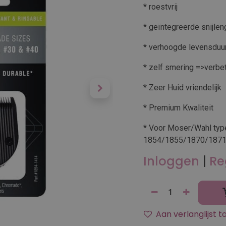
* roestvrij
* geïntegreerde snijlen
* verhoogde levensduur
* zelf smering =>verbet
* Zeer Huid vriendelijk
* Premium Kwaliteit
* Voor Moser/Wahl typ
1854/1855/1870/187
Inloggen
|
Re
Aan verlanglijst 