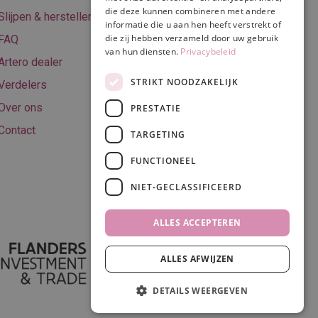
Algemene
die deze kunnen combineren met andere
Slijpen & herstellen
voorwaarden
informatie die u aan hen heeft verstrekt of
die zij hebben verzameld door uw gebruik
FAQ
Privacy & Cookie
van hun diensten.
Privacybeleid
Artero dealer
policy
STRIKT NOODZAKELIJK
Verdelers
Disclaimer
Over ons
PRESTATIE
Contact
TARGETING
FUNCTIONEEL
Volg ons
NIET-GECLASSIFICEERD
ALLES ACCEPTEREN
ALLES AFWIJZEN
DETAILS WEERGEVEN