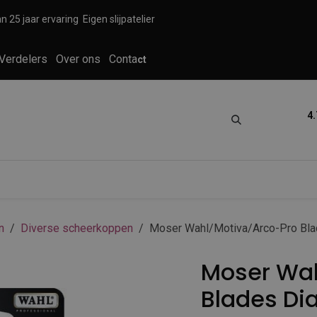
n 25 jaar ervaring
Eigen slijpatelier
Verdelers
Over ons
Conta
ct
4.
tica
Grooming
Knippen en scheren
n
Diverse scheerkoppen
Moser Wahl/Motiva/Arco-Pro Bl
Moser Wah
Blades D