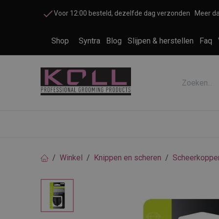
Overslaan naar inhoud
Voor 12:00 besteld, dezelfde dag verzonden
Meer da
Shop
Syntra
Blog
Slijpen & herstellen
Faq
Accessoires honden en katten
Cosme
Winkel
Knippen en scheren
Scheerkoppe