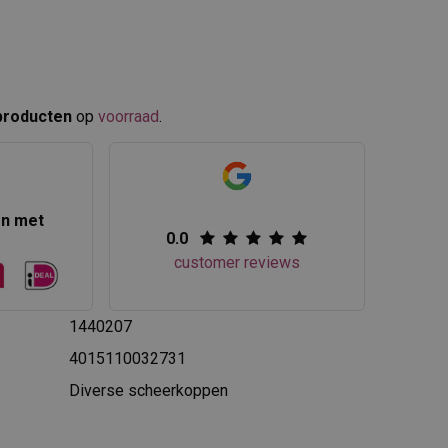
producten
op
voorraad
.​
en met
0.0
customer reviews
1440207
4015110032731
Diverse scheerkoppen