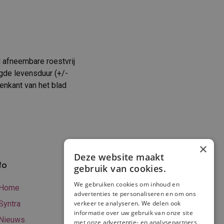
 afneembare roestvrij
gde levensduur (+/-
enkant van het blad
×
Deze website maakt
fo
Verzenden en
gebruik van cookies.
betalen
We gebruiken cookies om inhoud en
Home
advertenties te personaliseren en om ons
Online betalen
Syntra
verkeer te analyseren. We delen ook
Retourneren
informatie over uw gebruik van onze site
Nieuws
met onze advertentie- en analysepartners,