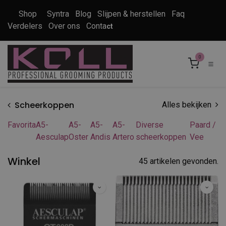
Overslaan naar inhoud
Shop
Syntra
Blog
Slijpen & herstellen
Faq
Verdelers
Over ons
Conta
ct
0
Scheerkoppen
Alles bekijken
Favorita
A5-
A5-
A5-
A5-
Diverse
Paard /
Aesculap
Oster
Andis
Artero
scheerkoppen
Vee
Winkel
45 artikelen gevonden.