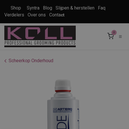
Overslaan naar inhoud
Shop
Syntra
Blog
Slijpen & herstellen
Faq
Verdelers
Over ons
Conta
ct
0
Scheerkop Onderhoud