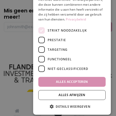
die deze kunnen combineren met andere
Mis geen enkele
promotie of korting
informatie die u aan hen heeft verstrekt of
die zij hebben verzameld door uw gebruik
meer!
van hun diensten.
Privacybeleid
STRIKT NOODZAKELIJK
PRESTATIE
Volg ons
TARGETING
FUNCTIONEEL
NIET-GECLASSIFICEERD
ALLES ACCEPTEREN
ALLES AFWIJZEN
In winkelwagen
DETAILS WEERGEVEN
0
Made in
odoo
by
scrollit