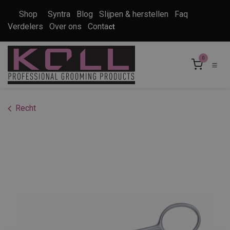
Overslaan naar inhoud
Shop
Syntra
Blog
Slijpen & herstellen
Faq
Verdelers
Over ons
Conta
ct
0
Recht