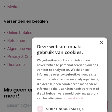
Merken
Verzenden en betalen
Online betalen
Retourneren
×
Deze website maakt
Algemene voorwaarden
gebruik van cookies.
Privacy & Cookie policy
We gebruiken cookies om inhoud en
Disclaimer
advertenties te personaliseren en om ons
verkeer te analyseren. We delen ook
informatie over uw gebruik van onze site
met onze advertentie- en analysepartners,
die deze kunnen combineren met andere
Mis geen enkele
promotie of korting
informatie die u aan hen heeft verstrekt of
die zij hebben verzameld door uw gebruik
meer!
van hun diensten.
Privacybeleid
STRIKT NOODZAKELIJK