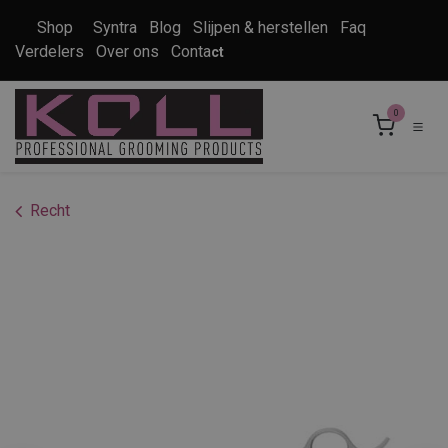
Overslaan naar inhoud
Shop
Syntra
Blog
Slijpen & herstellen
Faq
Verdelers
Over ons
Conta
ct
0
Recht