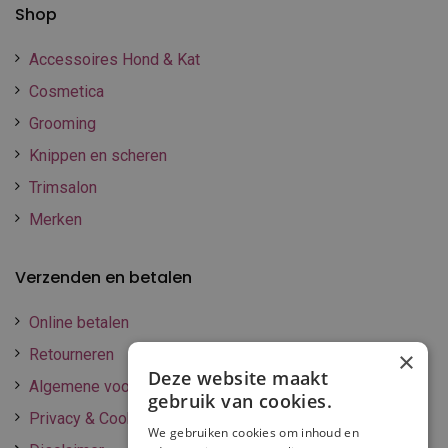
Shop
Accessoires Hond & Kat
Cosmetica
Grooming
Knippen en scheren
Trimsalon
Merken
Verzenden en betalen
Online betalen
Retourneren
×
Deze website maakt
Algemene voorwaarden
gebruik van cookies.
Privacy & Cookie policy
We gebruiken cookies om inhoud en