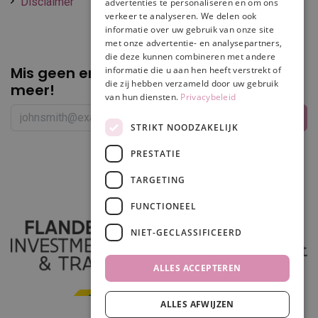
Disclaimer
advertenties te personaliseren en om ons
verkeer te analyseren. We delen ook
informatie over uw gebruik van onze site
met onze advertentie- en analysepartners,
die deze kunnen combineren met andere
Mis geen enkele
promotie of korting
informatie die u aan hen heeft verstrekt of
die zij hebben verzameld door uw gebruik
meer!
van hun diensten.
Privacybeleid
STRIKT NOODZAKELIJK
PRESTATIE
Volg ons
TARGETING
FUNCTIONEEL
NIET-GECLASSIFICEERD
ALLES ACCEPTEREN
ALLES AFWIJZEN
In winkelwagen