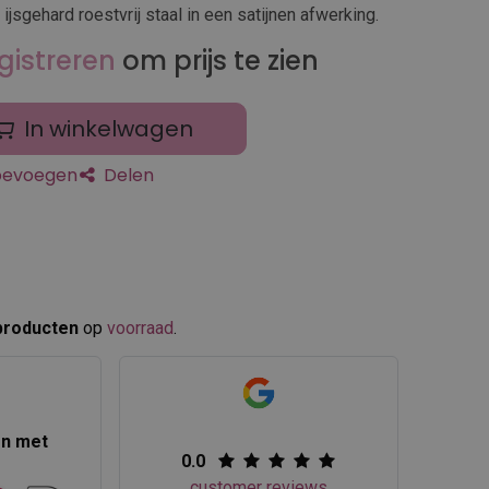
 ijsgehard roestvrij staal in een satijnen afwerking.
gistreren
om prijs te zien
In winkelwagen
toevoegen
Delen
producten
op
voorraad
.​
en met
0.0
customer reviews