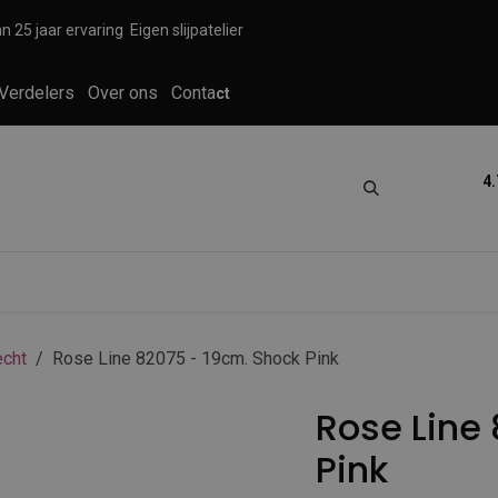
n 25 jaar ervaring
Eigen slijpatelier
Verdelers
Over ons
Conta
ct
4.
tica
Grooming
Knippen en scheren
cht
Rose Line 82075 - 19cm. Shock Pink
Rose Line
Pink