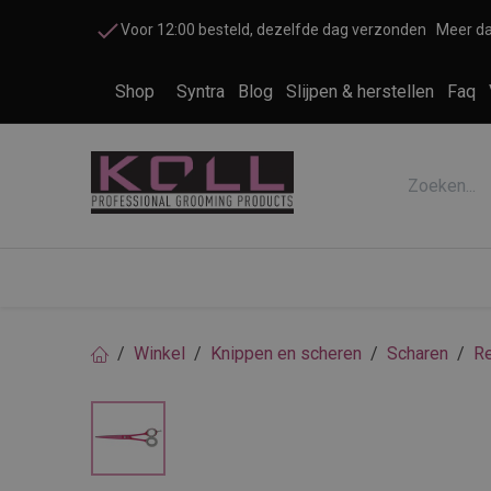
Overslaan naar inhoud
Voor 12:00 besteld, dezelfde dag verzonden
Meer da
Shop
Syntra
Blog
Slijpen & herstellen
Faq
Accessoires honden en katten
Cosme
Winkel
Knippen en scheren
Scharen
Re