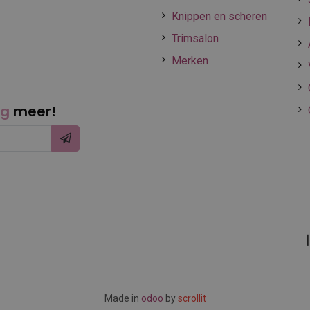
Knippen en scheren
Trimsalon
Merken
ng
meer!
Made in
odoo
by
scrollit