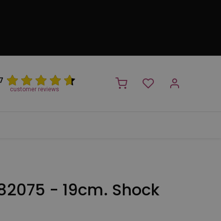
7
customer reviews
PROMO
NIEUW!
Trimsalon
Merken
Outlet
Nieuw
 82075 - 19cm. Shock