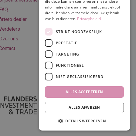
die deze kunnen combineren met andere
voorwaarden
informatie die u aan hen heeft verstrekt of
FAQ
Privacy & Cookie
die zij hebben verzameld door uw gebruik
van hun diensten.
Privacybeleid
Artero dealer
policy
Verdelers
Disclaimer
STRIKT NOODZAKELIJK
Over ons
PRESTATIE
Contact
TARGETING
Volg ons
FUNCTIONEEL
NIET-GECLASSIFICEERD
ALLES ACCEPTEREN
ALLES AFWIJZEN
DETAILS WEERGEVEN