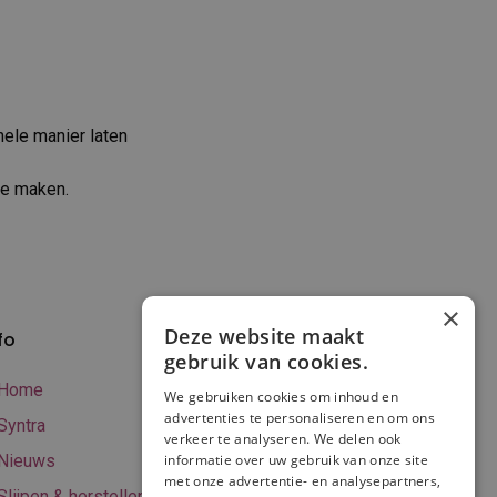
nele manier laten
te maken.
×
Deze website maakt
fo
Verzenden en
gebruik van cookies.
betalen
Home
We gebruiken cookies om inhoud en
Online betalen
advertenties te personaliseren en om ons
Syntra
verkeer te analyseren. We delen ook
Retourneren
Nieuws
informatie over uw gebruik van onze site
met onze advertentie- en analysepartners,
Algemene
Slijpen & herstellen