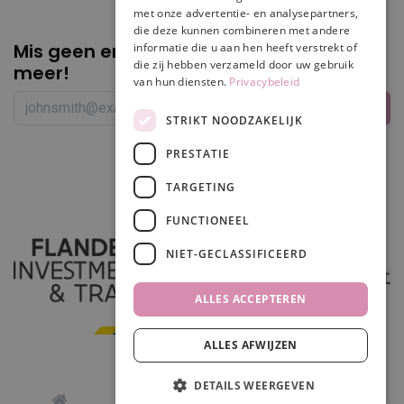
met onze advertentie- en analysepartners,
die deze kunnen combineren met andere
Mis geen enkele
promotie of korting
informatie die u aan hen heeft verstrekt of
die zij hebben verzameld door uw gebruik
meer!
van hun diensten.
Privacybeleid
STRIKT NOODZAKELIJK
PRESTATIE
Volg ons
TARGETING
FUNCTIONEEL
NIET-GECLASSIFICEERD
ALLES ACCEPTEREN
ALLES AFWIJZEN
In winkelwagen
DETAILS WEERGEVEN
0