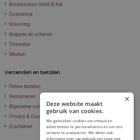
Accessoires Hond & Kat
Cosmetica
Grooming
Knippen en scheren
Trimsalon
Merken
Verzenden en betalen
Online betalen
Retourneren
×
Deze website maakt
Algemene voorwaarden
gebruik van cookies.
Privacy & Cookie policy
We gebruiken cookies om inhoud en
Disclaimer
advertenties te personaliseren en om ons
verkeer te analyseren. We delen ook
informatie over uw gebruik van onze site