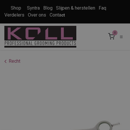
Overslaan naar inhoud
Shop
Syntra
Blog
Slijpen & herstellen
Faq
Verdelers
Over ons
Conta
ct
0
Recht