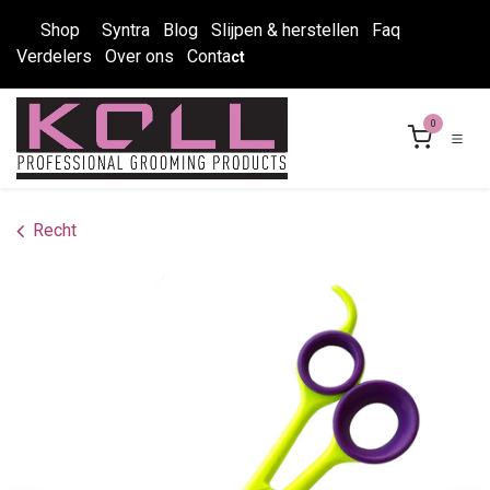
Overslaan naar inhoud
Shop
Syntra
Blog
Slijpen & herstellen
Faq
Verdelers
Over ons
Conta
ct
0
Recht