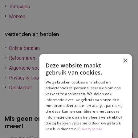
Trimsalon
Merken
Verzenden en betalen
Online betalen
Retourneren
×
Deze website maakt
Algemene voorwaarden
gebruik van cookies.
Privacy & Cookie policy
We gebruiken cookies om inhoud en
Disclaimer
advertenties te personaliseren en om ons
verkeer te analyseren. We delen ook
informatie over uw gebruik van onze site
met onze advertentie- en analysepartners,
die deze kunnen combineren met andere
Mis geen enkele
promotie of korting
informatie die u aan hen heeft verstrekt of
die zij hebben verzameld door uw gebruik
meer!
van hun diensten.
Privacybeleid