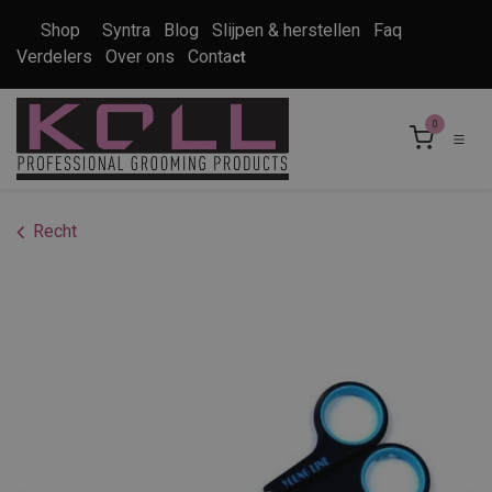
Overslaan naar inhoud
Shop
Syntra
Blog
Slijpen & herstellen
Faq
Verdelers
Over ons
Conta
ct
0
Recht