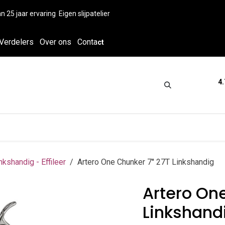
n 25 jaar ervaring
Eigen slijpatelier
Verdelers
Over ons
Conta
ct
4.
tica
Grooming
Knippen en scheren
nkshandig - Effileer
Artero One Chunker 7'' 27T Linkshandig
Artero One
Linkshand