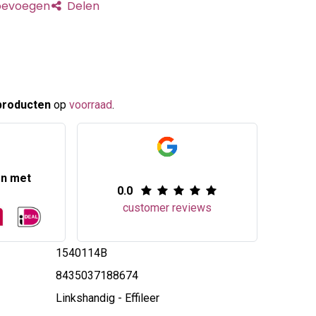
toevoegen
Delen
producten
op
voorraad
.​
en met
0.0
customer reviews
1540114B
8435037188674
Linkshandig - Effileer