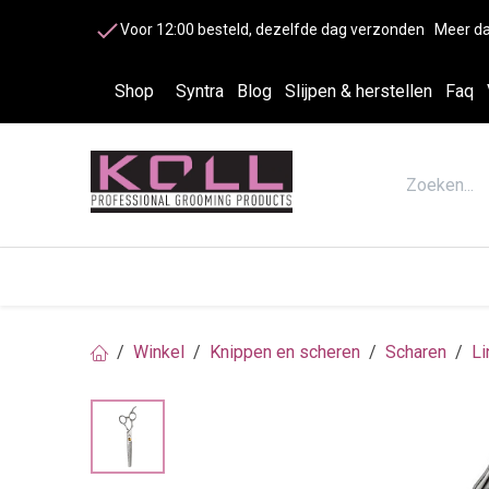
Overslaan naar inhoud
Voor 12:00 besteld, dezelfde dag verzonden
Meer da
Shop
Syntra
Blog
Slijpen & herstellen
Faq
Accessoires honden en katten
Cosme
Winkel
Knippen en scheren
Scharen
Li