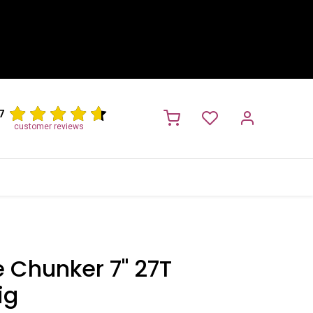
7
customer reviews
PROMO
NIEUW!
Trimsalon
Merken
Outlet
Nieuw
 Chunker 7'' 27T
ig