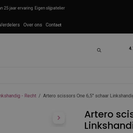
n 25 jaar ervaring
Eigen slijpatelier
Verdelers
Over ons
Conta
ct
4.
tica
Grooming
Knippen en scheren
nkshandig - Recht
Artero scissors One 6,5'' schaar Linkshandi
Artero sci
Linkshand