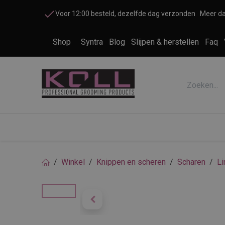
Overslaan naar inhoud
Voor 12:00 besteld, dezelfde dag verzonden
Meer da
Shop
Syntra
Blog
Slijpen & herstellen
Faq
Accessoires honden en katten
Cosme
Winkel
Knippen en scheren
Scharen
Li