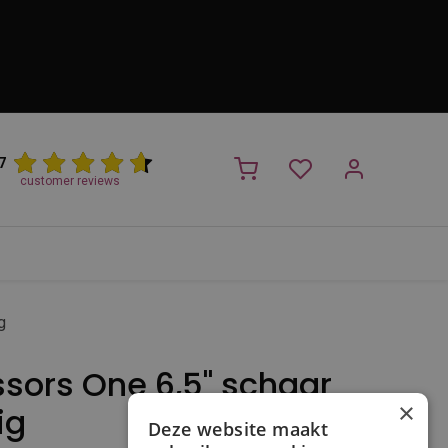
7
customer reviews
PROMO
NIEUW!
Trimsalon
Merken
Outlet
Nieuw
g
ssors One 6,5'' schaar
×
ig
Deze website maakt