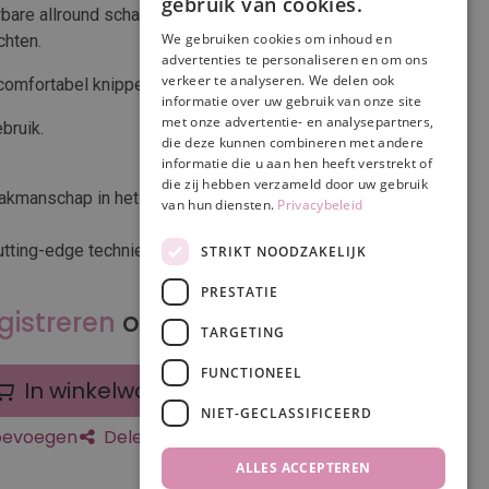
gebruik van cookies.
bare allround schaar geschikt om efficiënt te werken
We gebruiken cookies om inhoud en
chten.
advertenties te personaliseren en om ons
verkeer te analyseren. We delen ook
 comfortabel knippen.
informatie over uw gebruik van onze site
met onze advertentie- en analysepartners,
bruik.
die deze kunnen combineren met andere
informatie die u aan hen heeft verstrekt of
die zij hebben verzameld door uw gebruik
vakmanschap in het slijpen van kappersscharen en
van hun diensten.
Privacybeleid
utting-edge technieken die wij toepassen in ons
STRIKT NOODZAKELIJK
PRESTATIE
gistreren
om prijs te zien
TARGETING
FUNCTIONEEL
In winkelwagen
NIET-GECLASSIFICEERD
toevoegen
Delen
ALLES ACCEPTEREN