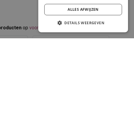
ALLES AFWIJZEN
DETAILS WEERGEVEN
producten
op
voorraad
.​
en met
0.0
customer reviews
1540114C
8435037180708
Linkshandig - Recht