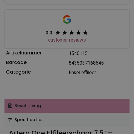
0.0
customer reviews
Artikelnummer
1540115
Barcode
8435037168645
Categorie
Enkel effileer
Beschrijving
Specificaties
Artero One Effileerschaar 7,5″ –