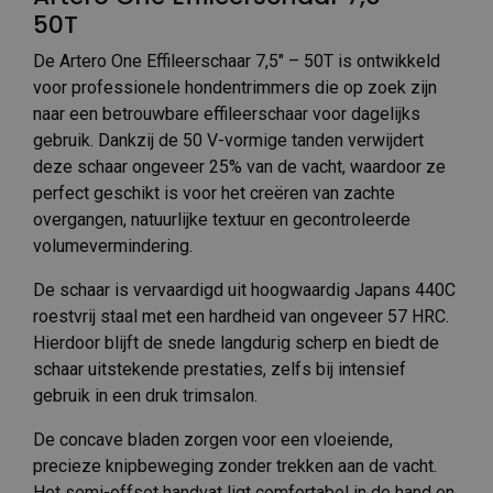
50T
De Artero One Effileerschaar 7,5″ – 50T is ontwikkeld
voor professionele hondentrimmers die op zoek zijn
naar een betrouwbare effileerschaar voor dagelijks
gebruik. Dankzij de 50 V-vormige tanden verwijdert
deze schaar ongeveer 25% van de vacht, waardoor ze
perfect geschikt is voor het creëren van zachte
overgangen, natuurlijke textuur en gecontroleerde
volumevermindering.
De schaar is vervaardigd uit hoogwaardig Japans 440C
roestvrij staal met een hardheid van ongeveer 57 HRC.
Hierdoor blijft de snede langdurig scherp en biedt de
schaar uitstekende prestaties, zelfs bij intensief
gebruik in een druk trimsalon.
De concave bladen zorgen voor een vloeiende,
precieze knipbeweging zonder trekken aan de vacht.
Het semi-offset handvat ligt comfortabel in de hand en