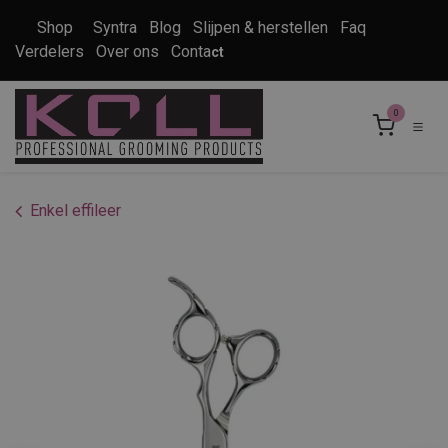
Overslaan naar inhoud
Shop
Syntra
Blog
Slijpen & herstellen
Faq
Verdelers
Over ons
Conta
ct
0
Enkel effileer