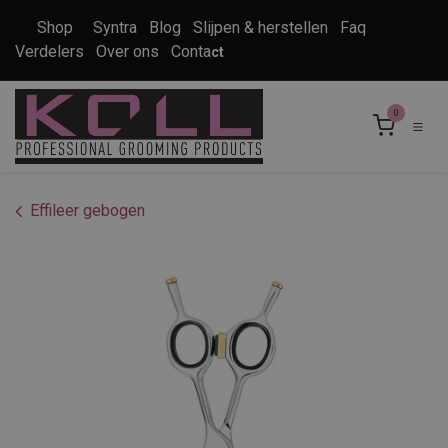
Overslaan naar inhoud
Shop
Syntra
Blog
Slijpen & herstellen
Faq
Verdelers
Over ons
Conta
ct
0
Effileer gebogen