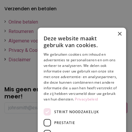
Verzenden en betalen
Online betalen
Retourneren
×
Deze website maakt
Algemene voorwaarden
gebruik van cookies.
Privacy & Cookie policy
We gebruiken cookies om inhoud en
Disclaimer
advertenties te personaliseren en om ons
verkeer te analyseren. We delen ook
informatie over uw gebruik van onze site
met onze advertentie- en analysepartners,
die deze kunnen combineren met andere
Mis geen enkele
promotie of korting
informatie die u aan hen heeft verstrekt of
die zij hebben verzameld door uw gebruik
meer!
van hun diensten.
Privacybeleid
STRIKT NOODZAKELIJK
PRESTATIE
Volg ons