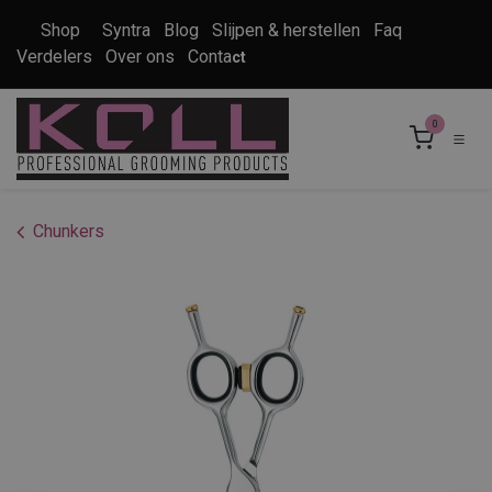
Overslaan naar inhoud
Shop
Syntra
Blog
Slijpen & herstellen
Faq
Verdelers
Over ons
Conta
ct
0
Chunkers