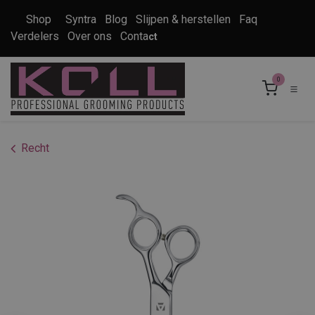
Overslaan naar inhoud
Shop
Syntra
Blog
Slijpen & herstellen
Faq
Verdelers
Over ons
Conta
ct
0
Recht