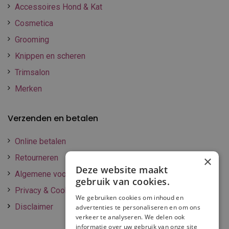
Accessoires Hond & Kat
Cosmetica
Grooming
Knippen en scheren
Trimsalon
Merken
Verzenden en betalen
Online betalen
Retourneren
×
Deze website maakt
Algemene voorwaarden
gebruik van cookies.
Privacy & Cookie policy
We gebruiken cookies om inhoud en
Disclaimer
advertenties te personaliseren en om ons
verkeer te analyseren. We delen ook
informatie over uw gebruik van onze site