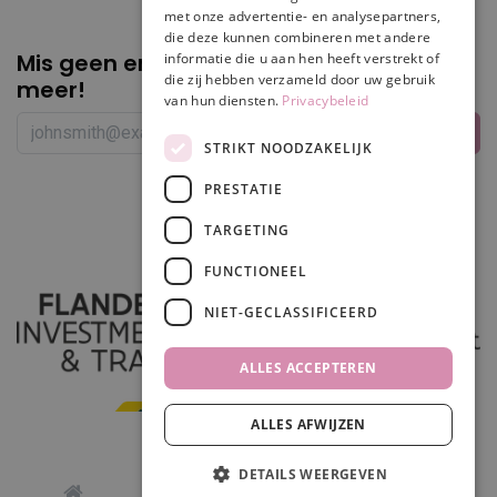
met onze advertentie- en analysepartners,
die deze kunnen combineren met andere
Mis geen enkele
promotie of korting
informatie die u aan hen heeft verstrekt of
die zij hebben verzameld door uw gebruik
meer!
van hun diensten.
Privacybeleid
STRIKT NOODZAKELIJK
PRESTATIE
Volg ons
TARGETING
FUNCTIONEEL
NIET-GECLASSIFICEERD
ALLES ACCEPTEREN
ALLES AFWIJZEN
In winkelwagen
DETAILS WEERGEVEN
0