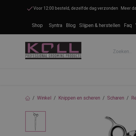
Overslaan naar inhoud
Voor 12:00 besteld, dezelfde dag verzonden
Meer da
Shop
Syntra
Blog
Slijpen & herstellen
Faq
Accessoires honden en katten
Cosme
Winkel
Knippen en scheren
Scharen
Re