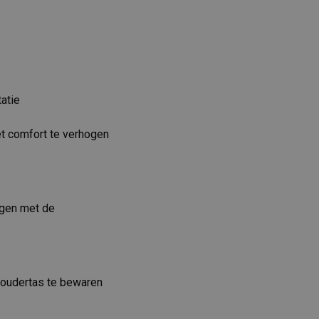
atie
et comfort te verhogen
igen met de
choudertas te bewaren