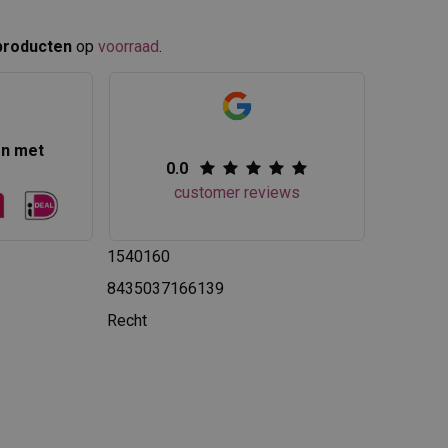
producten
op
voorraad
.​
en met
0.0
customer reviews
1540160
8435037166139
Recht