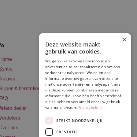
×
Deze website maakt
fo
Verzenden en
gebruik van cookies.
betalen
Home
We gebruiken cookies om inhoud en
Online betalen
advertenties te personaliseren en om ons
Syntra
verkeer te analyseren. We delen ook
Retourneren
Nieuws
informatie over uw gebruik van onze site
met onze advertentie- en analysepartners,
Algemene
Slijpen & herstellen
die deze kunnen combineren met andere
voorwaarden
informatie die u aan hen heeft verstrekt of
FAQ
Privacy & Cookie
die zij hebben verzameld door uw gebruik
van hun diensten.
Privacybeleid
Artero dealer
policy
Verdelers
Disclaimer
STRIKT NOODZAKELIJK
Over ons
PRESTATIE