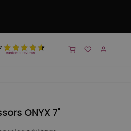
7
customer reviews
PROMO
NIEUW!
Trimsalon
Merken
Outlet
Nieuw
ssors ONYX 7"
"
oor professionele trimmers.