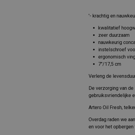
'- krachtig en nauwkeu
kwalitatief hoog
zeer duurzaam
nauwkeurig concaa
instelschroef voo
ergonomisch ving
7"/17,5 cm
Verleng de levensduur
De verzorging van de 
gebruiksvriendelijke e
Artero Oil Fresh, telk
Overdag raden we aan 
en voor het opbergen