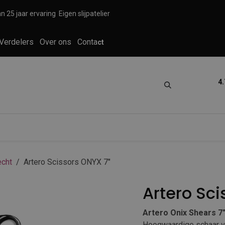
n 25 jaar ervaring
Eigen slijpatelier
Verdelers
Over ons
Conta
ct
4.
tica
Grooming
Knippen en scheren
cht
Artero Scissors ONYX 7"
Artero Sci
Artero Onix Shears 7
Hoogwaardige schaar v