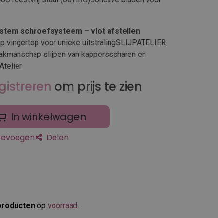
stem schroefsysteem – vlot afstellen
op vingertop voor unieke uitstralingSLIJPATELIER
 vakmanschap slijpen van kappersscharen en
Atelier
gistreren
om prijs te zien
In winkelwagen
toevoegen
Delen
producten
op
voorraad
.​