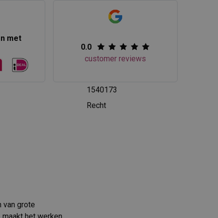
en met
0.0
customer reviews
1540173
Recht
 van grote
p maakt het werken