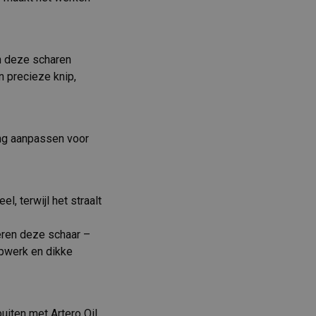
en deze scharen
 precieze knip,
ing aanpassen voor
, terwijl het straalt
eren deze schaar –
ipwerk en dikke
puiten met Artero Oil