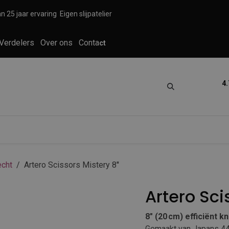
n 25 jaar ervaring
Eigen slijpatelier
Verdelers
Over ons
Conta
ct
4.
tica
Grooming
Knippen en scheren
cht
Artero Scissors Mistery 8''
Artero Sci
8″ (20 cm) efficiënt k
Gemaakt van Japans 440