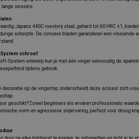
 lange sessies .
ialen
aardig Japans 440C roestvrij staal, gehard tot 60 HRC ±1, bied
urige scherpte. De concave bladen garanderen een vloeiende en
stand.
-System schroef
 Soft-System ontwerp kun je met één vinger eenvoudig de spann
soepelheid tijdens gebruik.
-decoratie op de vingertop onderscheidt deze scissor zich visueel
nschap.
ssor geschikt?Zowel beginners als ervaren professionals waard
mische vorm en agressieve snijervaring, perfect voor droog kn
sduur
 door na elke trimbeurt te koelen, te ontsmetten en licht in te s