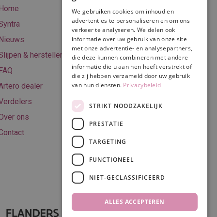
Home
We gebruiken cookies om inhoud en
Online betalen
advertenties te personaliseren en om ons
Syntra
verkeer te analyseren. We delen ook
Retourneren
Nieuws
informatie over uw gebruik van onze site
met onze advertentie- en analysepartners,
Algemene
Slijpen & herstellen
die deze kunnen combineren met andere
voorwaarden
informatie die u aan hen heeft verstrekt of
FAQ
Privacy & Cookie
die zij hebben verzameld door uw gebruik
van hun diensten.
Privacybeleid
Artero dealer
policy
Verdelers
Disclaimer
STRIKT NOODZAKELIJK
Over ons
PRESTATIE
Contact
TARGETING
Volg ons
FUNCTIONEEL
NIET-GECLASSIFICEERD
ALLES ACCEPTEREN