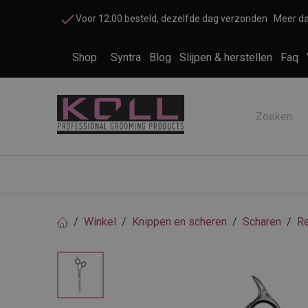
Overslaan naar inhoud
Voor 12:00 besteld, dezelfde dag verzonden
Meer da
Shop
Syntra
Blog
Slijpen & herstellen
Faq
Accessoires honden en katten
Cosme
Winkel
Knippen en scheren
Scharen
Re