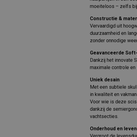
moeiteloos – zelfs bij
Constructie & mater
Vervaardigd uit hoogw
duurzaamheid en langd
zonder onnodige weer
Geavanceerde Soft
Dankzij het innovate
maximale controle en 
Uniek desain
Met een subtiele skull
in kwaliteit en vakma
Voor wie is deze sci
dankzij de semiergono
vachtsecties.
Onderhoud en leven
Vergroot de levensduur