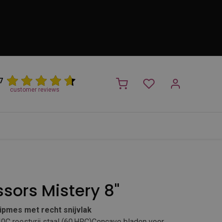
7
customer reviews
PROMO
NIEUW!
Trimsalon
Merken
Outlet
Nieuw
ssors Mistery 8''
nipmes met recht snijvlak
C roestvrij staal (60 HRC)Concave bladen voor