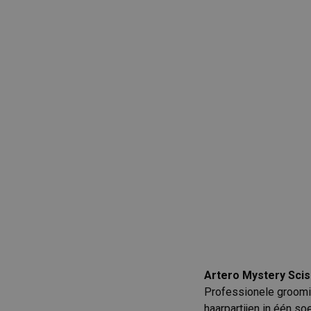
Artero Mystery Sciss
Professionele groomin
haarpartijen in één 