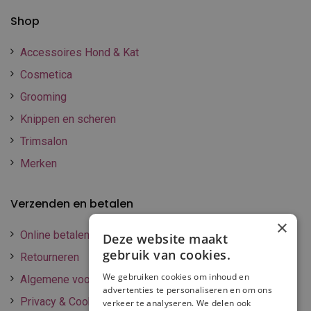
Shop
Accessoires Hond & Kat
Cosmetica
Grooming
Knippen en scheren
Trimsalon
Merken
Verzenden en betalen
×
Online betalen
Deze website maakt
gebruik van cookies.
Retourneren
We gebruiken cookies om inhoud en
Algemene voorwaarden
advertenties te personaliseren en om ons
Privacy & Cookie policy
verkeer te analyseren. We delen ook