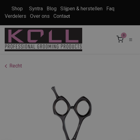
Overslaan naar inhoud
Shop
Syntra
Blog
Slijpen & herstellen
Faq
Verdelers
Over ons
Conta
ct
0
Recht