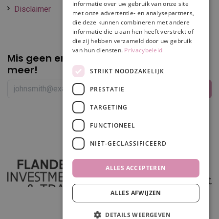
informatie over uw gebruik van onze site
Disclaimer
met onze advertentie- en analysepartners,
die deze kunnen combineren met andere
informatie die u aan hen heeft verstrekt of
die zij hebben verzameld door uw gebruik
van hun diensten.
Privacybeleid
Mis geen enkele
promotie of korting
meer!
STRIKT NOODZAKELIJK
PRESTATIE
TARGETING
Volg ons
FUNCTIONEEL
NIET-GECLASSIFICEERD
ALLES ACCEPTEREN
ALLES AFWIJZEN
In winkelwagen
DETAILS WEERGEVEN
0