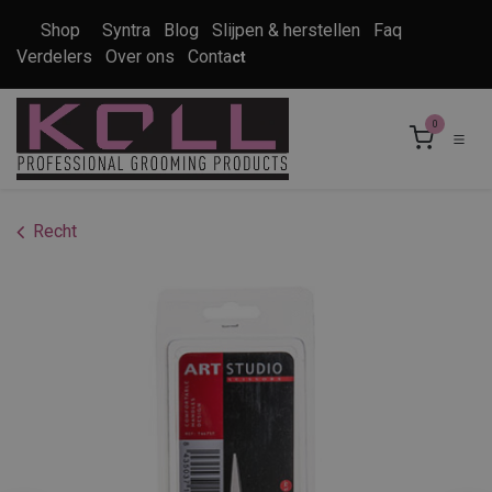
Overslaan naar inhoud
Shop
Syntra
Blog
Slijpen & herstellen
Faq
Verdelers
Over ons
Conta
ct
0
Recht