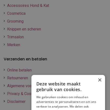
Accessoires Hond & Kat
Cosmetica
Grooming
Knippen en scheren
Trimsalon
Merken
Verzenden en betalen
Online betalen
Retourneren
×
Deze website maakt
Algemene voorwaarden
gebruik van cookies.
Privacy & Cookie policy
We gebruiken cookies om inhoud en
Disclaimer
advertenties te personaliseren en om ons
verkeer te analyseren. We delen ook