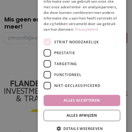
informatie over uw gebruik van onze site
met onze advertentie- en analysepartners,
die deze kunnen combineren met andere
Mis geen enkele
promotie of korting
informatie die u aan hen heeft verstrekt of
die zij hebben verzameld door uw gebruik
meer!
van hun diensten.
Privacybeleid
STRIKT NOODZAKELIJK
PRESTATIE
Volg ons
TARGETING
FUNCTIONEEL
NIET-GECLASSIFICEERD
ALLES ACCEPTEREN
ALLES AFWIJZEN
In winkelwagen
DETAILS WEERGEVEN
0