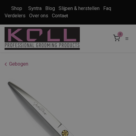
Overslaan naar inhoud
Shop
Syntra
Blog
Slijpen & herstellen
Faq
Verdelers
Over ons
Conta
ct
0
Gebogen