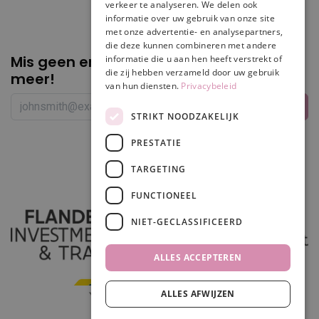
verkeer te analyseren. We delen ook
informatie over uw gebruik van onze site
met onze advertentie- en analysepartners,
die deze kunnen combineren met andere
Mis geen enkele
promotie of korting
informatie die u aan hen heeft verstrekt of
die zij hebben verzameld door uw gebruik
meer!
van hun diensten.
Privacybeleid
STRIKT NOODZAKELIJK
PRESTATIE
Volg ons
TARGETING
FUNCTIONEEL
NIET-GECLASSIFICEERD
ALLES ACCEPTEREN
ALLES AFWIJZEN
In winkelwagen