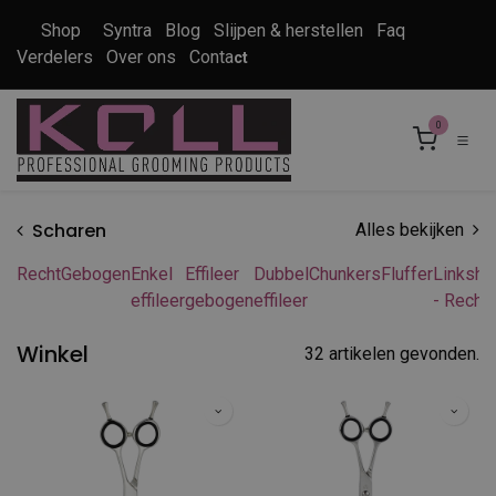
Overslaan naar inhoud
Shop
Syntra
Blog
Slijpen & herstellen
Faq
Verdelers
Over ons
Conta
ct
0
Scharen
Alles bekijken
Recht
Gebogen
Enkel
Effileer
Dubbel
Chunkers
Fluffer
Linksha
effileer
gebogen
effileer
- Recht
Winkel
32 artikelen gevonden.