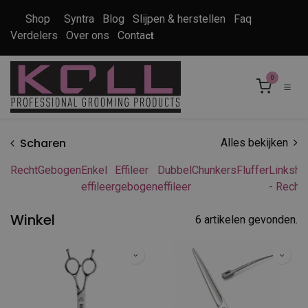
Overslaan naar inhoud
Shop
Syntra
Blog
Slijpen & herstellen
Faq
Verdelers
Over ons
Conta
ct
0
Scharen
Alles bekijken
Recht
Gebogen
Enkel
Effileer
Dubbel
Chunkers
Fluffer
Linksha
effileer
gebogen
effileer
- Recht
Winkel
6 artikelen gevonden.