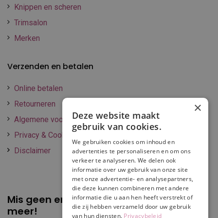
Knippen en scheren
Trimsalon
Merken
Verzenden en betalen
Online betalen
Retourneren
×
Deze website maakt
Algemene voorwaarden
gebruik van cookies.
Privacy & Cookie policy
We gebruiken cookies om inhoud en
Disclaimer
advertenties te personaliseren en om ons
verkeer te analyseren. We delen ook
informatie over uw gebruik van onze site
met onze advertentie- en analysepartners,
die deze kunnen combineren met andere
Mis geen enkele
promotie of korting
informatie die u aan hen heeft verstrekt of
die zij hebben verzameld door uw gebruik
meer!
van hun diensten.
Privacybeleid