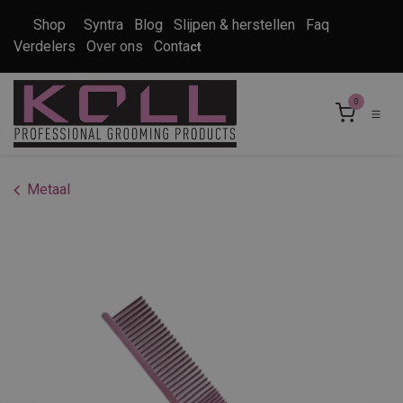
Overslaan naar inhoud
Shop
Syntra
Blog
Slijpen & herstellen
Faq
Verdelers
Over ons
Conta
ct
0
Metaal