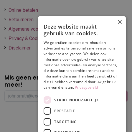
Online betalen
Retourneren
×
Deze website maakt
Algemene voorwaarden
gebruik van cookies.
Privacy & Cookie policy
We gebruiken cookies om inhoud en
Disclaimer
advertenties te personaliseren en om ons
verkeer te analyseren. We delen ook
informatie over uw gebruik van onze site
met onze advertentie- en analysepartners,
die deze kunnen combineren met andere
Mis geen enkele
promotie of korting
informatie die u aan hen heeft verstrekt of
die zij hebben verzameld door uw gebruik
meer!
van hun diensten.
Privacybeleid
STRIKT NOODZAKELIJK
PRESTATIE
Volg ons
TARGETING