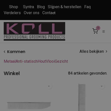
Overslaan naar inhoud
Shop
Syntra
Blog
Slijpen & herstellen
Faq
Verdelers
Over ons
Conta
ct
0
Kammen
Alles bekijken
Metaal
Anti-statisch
Hout
Vlooi
Gezicht
Winkel
84 artikelen gevonden.