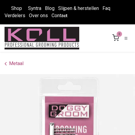
Overslaan naar inhoud
Shop
Syntra
Blog
Slijpen & herstellen
Faq
Verdelers
Over ons
Conta
ct
0
Metaal