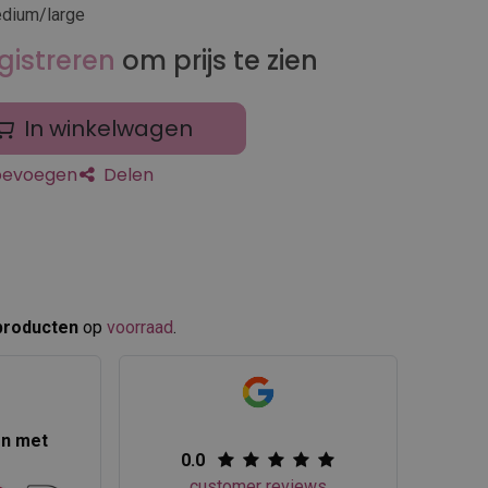
dium/large
gistreren
om prijs te zien
In winkelwagen
toevoegen
Delen
producten
op
voorraad
.​
en met
0.0
customer reviews