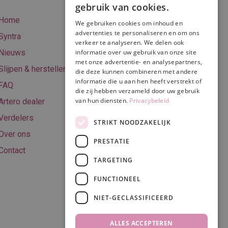
gebruik van cookies.
betalen
Home
We gebruiken cookies om inhoud en
Online betalen
advertenties te personaliseren en om ons
Syntra
verkeer te analyseren. We delen ook
Retourneren
Nieuws
informatie over uw gebruik van onze site
met onze advertentie- en analysepartners,
Algemene
Slijpen & herstellen
die deze kunnen combineren met andere
voorwaarden
informatie die u aan hen heeft verstrekt of
FAQ
Privacy & Cookie
die zij hebben verzameld door uw gebruik
van hun diensten.
Privacybeleid
Artero dealer
policy
Verdelers
Disclaimer
STRIKT NOODZAKELIJK
Over ons
PRESTATIE
Contact
TARGETING
Volg ons
FUNCTIONEEL
NIET-GECLASSIFICEERD
ALLES ACCEPTEREN