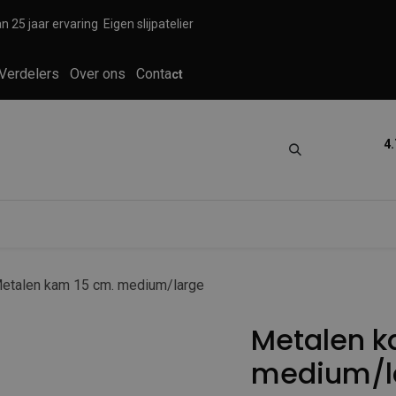
n 25 jaar ervaring
Eigen slijpatelier
Verdelers
Over ons
Conta
ct
4.
tica
Grooming
Knippen en scheren
etalen kam 15 cm. medium/large
Metalen k
medium/l