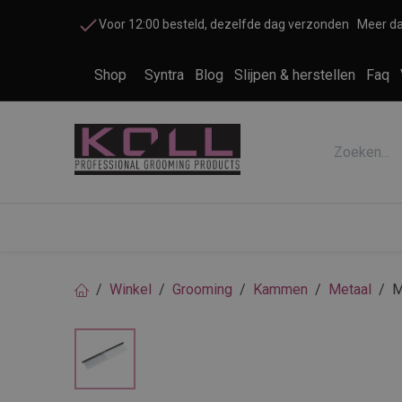
Overslaan naar inhoud
Voor 12:00 besteld, dezelfde dag verzonden
Meer da
Shop
Syntra
Blog
Slijpen & herstellen
Faq
Accessoires honden en katten
Cosme
Winkel
Grooming
Kammen
Metaal
M