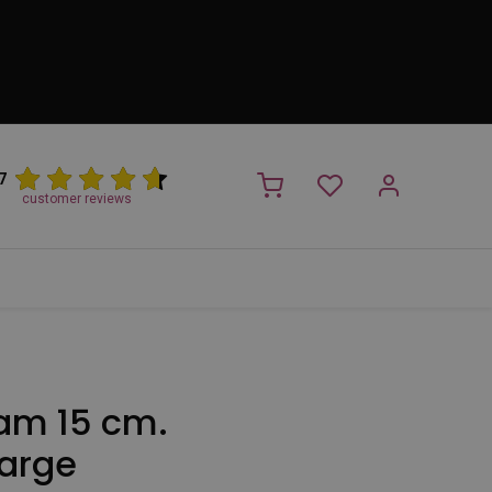
7
customer reviews
PROMO
NIEUW!
Trimsalon
Merken
Outlet
Nieuw
am 15 cm.
arge