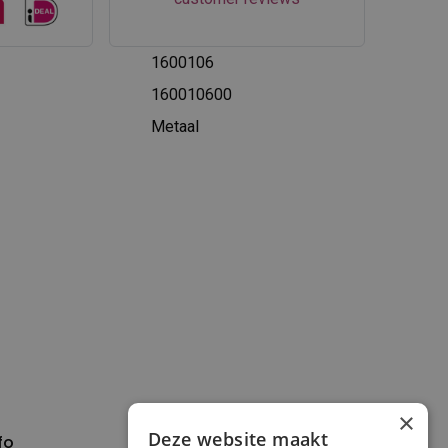
1600106
160010600
Metaal
×
Deze website maakt
fo
Verzenden en