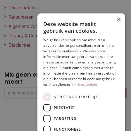
Online betalen
Retourneren
×
Deze website maakt
Algemene voorwaarden
gebruik van cookies.
Privacy & Cookie policy
We gebruiken cookies om inhoud en
Disclaimer
advertenties te personaliseren en om ons
verkeer te analyseren. We delen ook
informatie over uw gebruik van onze site
met onze advertentie- en analysepartners,
die deze kunnen combineren met andere
Mis geen enkele
promotie of korting
informatie die u aan hen heeft verstrekt of
die zij hebben verzameld door uw gebruik
meer!
van hun diensten.
Privacybeleid
STRIKT NOODZAKELIJK
PRESTATIE
Volg ons
TARGETING
FUNCTIONEEL