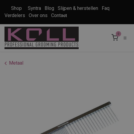
Overslaan naar inhoud
Shop
Syntra
Blog
Slijpen & herstellen
Faq
Verdelers
Over ons
Conta
ct
0
Metaal