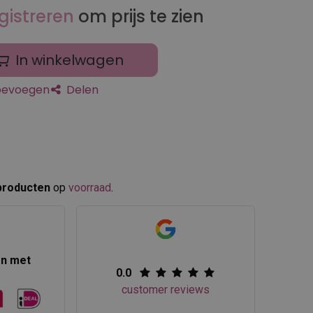
gistreren
om prijs te zien
In winkelwagen
toevoegen
Delen
producten
op
voorraad
.​
en met
0.0
customer reviews