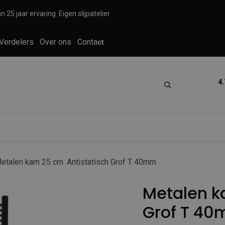
n 25 jaar ervaring
Eigen slijpatelier
Verdelers
Over ons
Conta
ct
4.
tica
Grooming
Knippen en scheren
etalen kam 25 cm. Antistatisch Grof T 40mm
Metalen k
Grof T 4