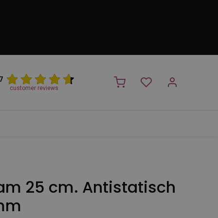
7
customer reviews
PROMO
NIEUW!
Trimsalon
Merken
Outlet
Nieuw
am 25 cm. Antistatisch
0mm