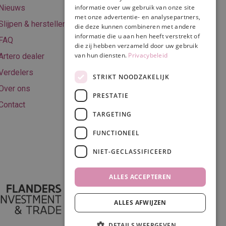
Retourneren
Nieuws
informatie over uw gebruik van onze site
met onze advertentie- en analysepartners,
Algemene
Slijpen & herstellen
die deze kunnen combineren met andere
voorwaarden
informatie die u aan hen heeft verstrekt of
FAQ
Privacy & Cookie
die zij hebben verzameld door uw gebruik
van hun diensten.
Privacybeleid
Artero dealer
policy
Verdelers
Disclaimer
STRIKT NOODZAKELIJK
Over ons
PRESTATIE
Contact
TARGETING
Volg ons
FUNCTIONEEL
NIET-GECLASSIFICEERD
ALLES ACCEPTEREN
ALLES AFWIJZEN
DETAILS WEERGEVEN