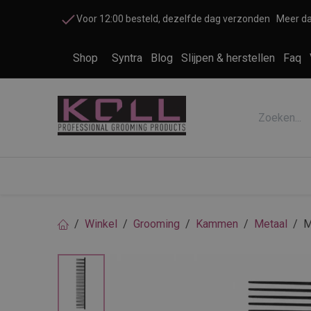
Overslaan naar inhoud
Voor 12:00 besteld, dezelfde dag verzonden
Meer da
Shop
Syntra
Blog
Slijpen & herstellen
Faq
Accessoires honden en katten
Cosme
Winkel
Grooming
Kammen
Metaal
M