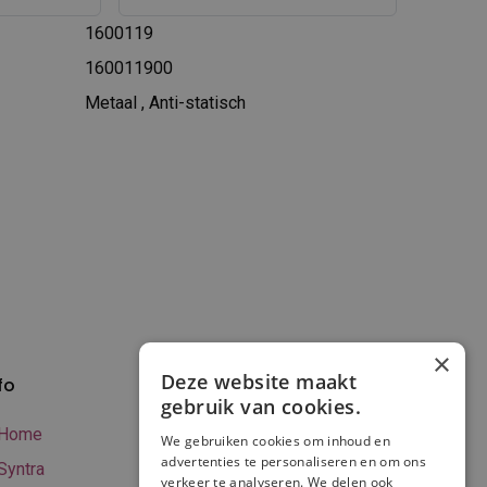
1600119
160011900
Metaal
,
Anti-statisch
×
Deze website maakt
fo
Verzenden en
gebruik van cookies.
betalen
Home
We gebruiken cookies om inhoud en
Online betalen
advertenties te personaliseren en om ons
Syntra
verkeer te analyseren. We delen ook