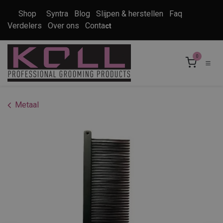
Overslaan naar inhoud
Shop
Syntra
Blog
Slijpen & herstellen
Faq
Verdelers
Over ons
Conta
ct
0
Metaal