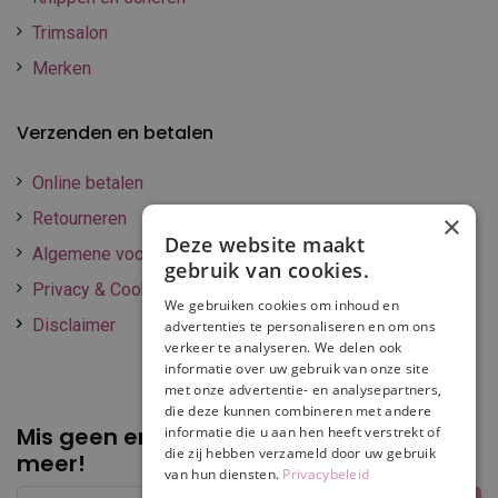
Trimsalon
Merken
Verzenden en betalen
Online betalen
Retourneren
×
Deze website maakt
Algemene voorwaarden
gebruik van cookies.
Privacy & Cookie policy
We gebruiken cookies om inhoud en
Disclaimer
advertenties te personaliseren en om ons
verkeer te analyseren. We delen ook
informatie over uw gebruik van onze site
met onze advertentie- en analysepartners,
die deze kunnen combineren met andere
Mis geen enkele
promotie of korting
informatie die u aan hen heeft verstrekt of
die zij hebben verzameld door uw gebruik
meer!
van hun diensten.
Privacybeleid