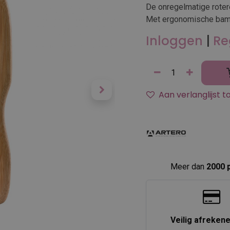
De onregelmatige rotere
Met ergonomische bam
Inloggen
|
Re
Aan verlanglijst 
Meer dan
2000 
Veilig afreken