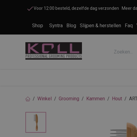
Overslaan naar inhoud
Voor 12:00 besteld, dezelfde dag verzonden
Meer da
Shop
Syntra
Blog
Slijpen & herstellen
Faq
Accessoires honden en katten
Cosme
Winkel
Grooming
Kammen
Hout
AR