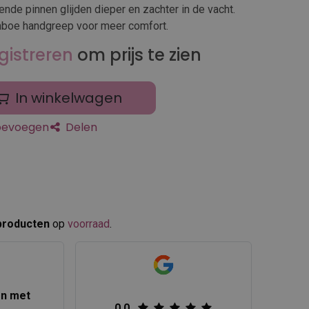
nde pinnen glijden dieper en zachter in de vacht.
boe handgreep voor meer comfort.
gistreren
om prijs te zien
In winkelwagen
toevoegen
Delen
producten
op
voorraad
.​
en met
0.0