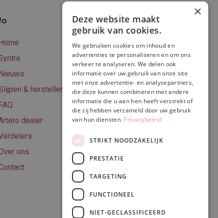
×
Deze website maakt
fo
Verzenden en
gebruik van cookies.
betalen
Home
We gebruiken cookies om inhoud en
Online betalen
advertenties te personaliseren en om ons
Syntra
verkeer te analyseren. We delen ook
Retourneren
Nieuws
informatie over uw gebruik van onze site
met onze advertentie- en analysepartners,
Algemene
Slijpen & herstellen
die deze kunnen combineren met andere
voorwaarden
informatie die u aan hen heeft verstrekt of
FAQ
Privacy & Cookie
die zij hebben verzameld door uw gebruik
van hun diensten.
Privacybeleid
Artero dealer
policy
Verdelers
Disclaimer
STRIKT NOODZAKELIJK
Over ons
PRESTATIE
Contact
TARGETING
Volg ons
FUNCTIONEEL
NIET-GECLASSIFICEERD