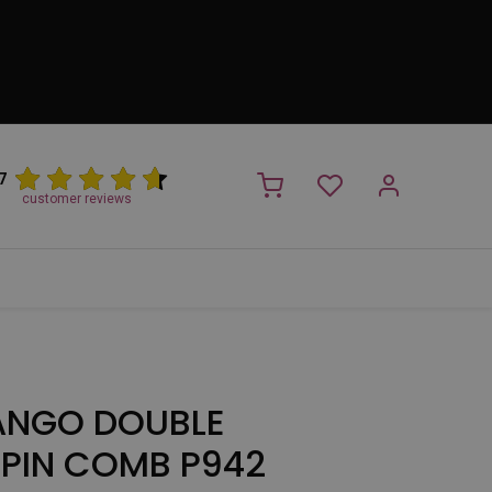
7
customer reviews
PROMO
NIEUW!
Trimsalon
Merken
Outlet
Nieuw
ANGO DOUBLE
 PIN COMB P942