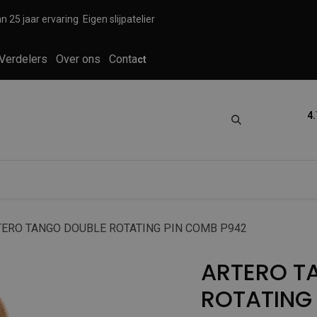
n 25 jaar ervaring
Eigen slijpatelier
Verdelers
Over ons
Conta
ct
4.
tica
Grooming
Knippen en scheren
TERO TANGO DOUBLE ROTATING PIN COMB P942
ARTERO T
ROTATING