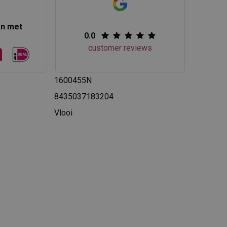
en met
0.0
customer reviews
1600455N
8435037183204
Vlooi