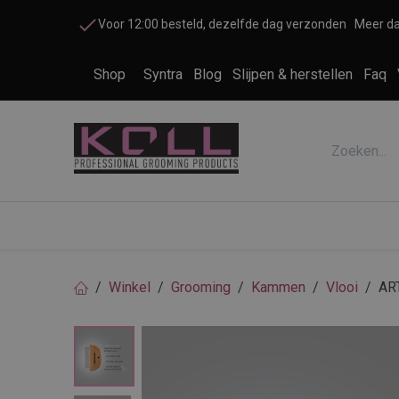
Overslaan naar inhoud
Voor 12:00 besteld, dezelfde dag verzonden
Meer da
Shop
Syntra
Blog
Slijpen & herstellen
Faq
Accessoires honden en katten
Cosme
Winkel
Grooming
Kammen
Vlooi
AR