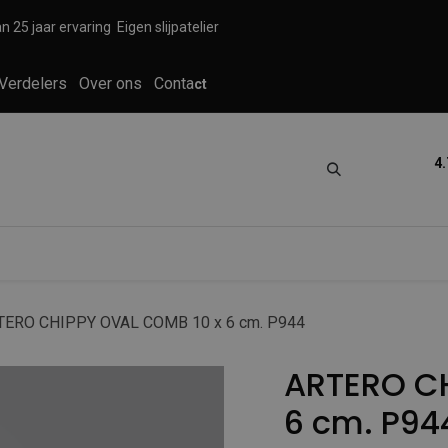
n 25 jaar ervaring
Eigen slijpatelier
Verdelers
Over ons
Conta
ct
4.
tica
Grooming
Knippen en scheren
TERO CHIPPY OVAL COMB 10 x 6 cm. P944
ARTERO CH
6 cm. P94