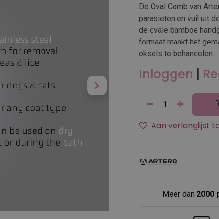
De Oval Comb van Artero
parasieten en vuil uit 
de ovale bamboe handgr
formaat maakt het gema
oksels te behandelen.
Inloggen
|
Re
Aan verlanglijst 
Meer dan
2000 