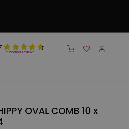
7
customer reviews
PROMO
NIEUW!
Trimsalon
Merken
Outlet
Nieuw
IPPY OVAL COMB 10 x
4