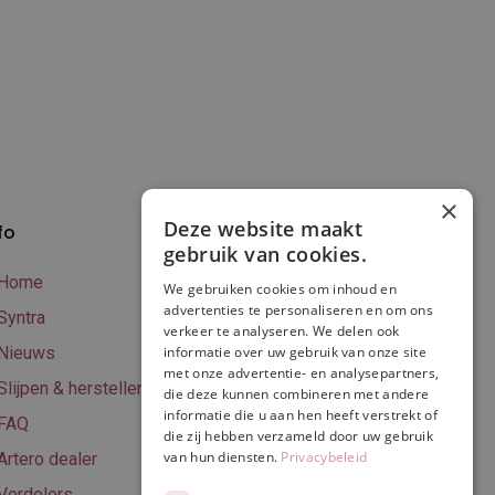
×
Deze website maakt
fo
Verzenden en
gebruik van cookies.
betalen
Home
We gebruiken cookies om inhoud en
Online betalen
advertenties te personaliseren en om ons
Syntra
verkeer te analyseren. We delen ook
Retourneren
Nieuws
informatie over uw gebruik van onze site
met onze advertentie- en analysepartners,
Algemene
Slijpen & herstellen
die deze kunnen combineren met andere
voorwaarden
informatie die u aan hen heeft verstrekt of
FAQ
Privacy & Cookie
die zij hebben verzameld door uw gebruik
van hun diensten.
Privacybeleid
Artero dealer
policy
Verdelers